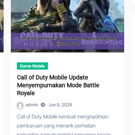
Game Mobile
Call of Duty Mobile Update
Menyempurnakan Mode Battle
Royale
admin
Jun 9, 2026
Call of Duty Mobile kembali menghadirkan
pembaruan yang menarik perhatian
komunitas pemain melalui penyempurnaan