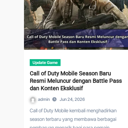
Update Game
Call of Duty Mobile Season Baru
Resmi Meluncur dengan Battle Pass
dan Konten Eksklusif
admin
Jun 24, 2026
Call of Duty Mobile kembali menghadirkan
season terbaru yang membawa berbagai
pembaruan menarik bagi para pemain.