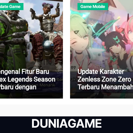
date Game
Game Mobile
ngenal Fitur Baru
Update Karakter
ex Legends Season
Zenless Zone Zero
rbaru dengan
Terbaru Menamba
gend dan
Strategi Bermain d
ntangan Menarik
Keseruan Pemain
DUNIAGAME