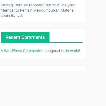
Strategi Berburu Monster Hunter Wilds yang
Membantu Pemain Mengumpulkan Material
Lebih Banyak
Recent Comments
A WordPress Commenter
mengenai
Hello world!