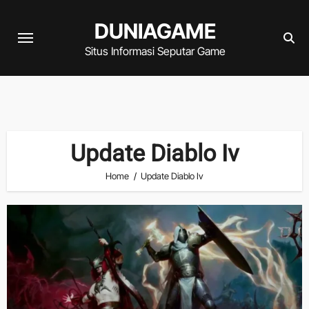
Skip
DUNIAGAME
to
content
Situs Informasi Seputar Game
Update Diablo Iv
Home
Update Diablo Iv