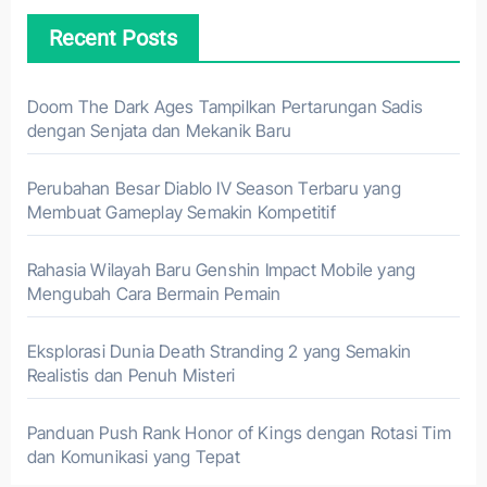
Recent Posts
Doom The Dark Ages Tampilkan Pertarungan Sadis
dengan Senjata dan Mekanik Baru
Perubahan Besar Diablo IV Season Terbaru yang
Membuat Gameplay Semakin Kompetitif
Rahasia Wilayah Baru Genshin Impact Mobile yang
Mengubah Cara Bermain Pemain
Eksplorasi Dunia Death Stranding 2 yang Semakin
Realistis dan Penuh Misteri
Panduan Push Rank Honor of Kings dengan Rotasi Tim
dan Komunikasi yang Tepat