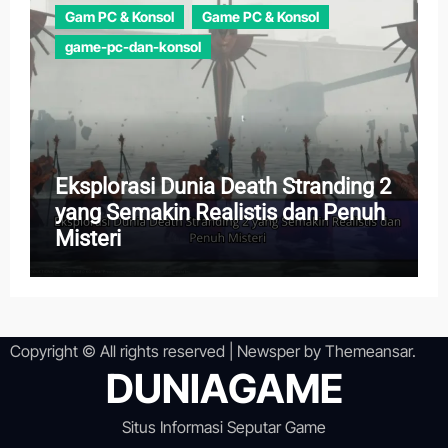
Gam PC & Konsol
Game PC & Konsol
game-pc-dan-konsol
Eksplorasi Dunia Death Stranding 2
yang Semakin Realistis dan Penuh
Misteri
Copyright © All rights reserved
|
Newsper
by
Themeansar
.
DUNIAGAME
Situs Informasi Seputar Game