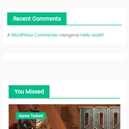
Recent Comments
A WordPress Commenter
mengenai
Hello world!
You Missed
Game Terkini