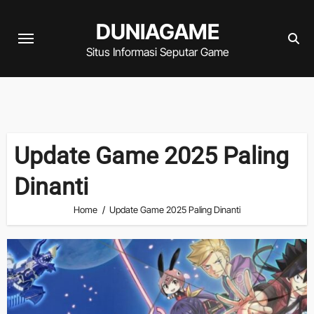
Skip
DUNIAGAME
to
content
Situs Informasi Seputar Game
Update Game 2025 Paling
Dinanti
Home
Update Game 2025 Paling Dinanti