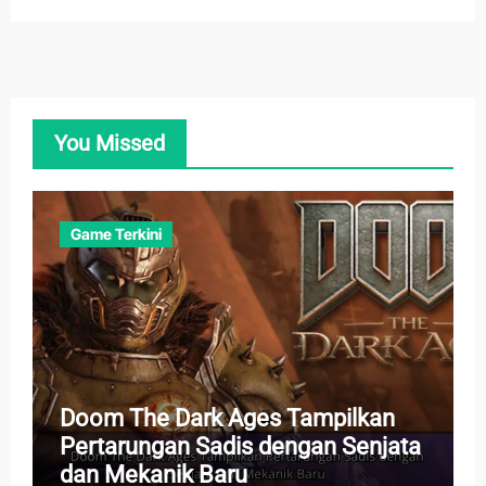
You Missed
Game Terkini
Doom The Dark Ages Tampilkan
Pertarungan Sadis dengan Senjata
dan Mekanik Baru