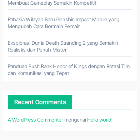
Membuat Gameplay Semakin Kompetitif
Rahasia Wilayah Baru Genshin Impact Mobile yang
Mengubah Cara Bermain Pemain
Eksplorasi Dunia Death Stranding 2 yang Semakin
Realistis dan Penuh Misteri
Panduan Push Rank Honor of Kings dengan Rotasi Tim
dan Komunikasi yang Tepat
Recent Comments
A WordPress Commenter
mengenai
Hello world!