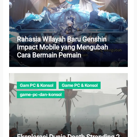
Rahasia Wilayah Baru Genshin
Impact Mobile yang Mengubah
Cara Bermain Pemain
Gam PC & Konsol
Game PC & Konsol
game-pc-dan-konsol