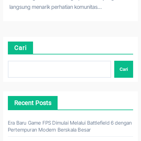
langsung menarik perhatian komunitas…
Cari
Cari
Recent Posts
Era Baru Game FPS Dimulai Melalui Battlefield 6 dengan
Pertempuran Modern Berskala Besar