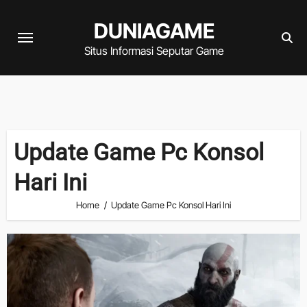
Skip
DUNIAGAME
to
content
Situs Informasi Seputar Game
Update Game Pc Konsol
Hari Ini
Home
Update Game Pc Konsol Hari Ini