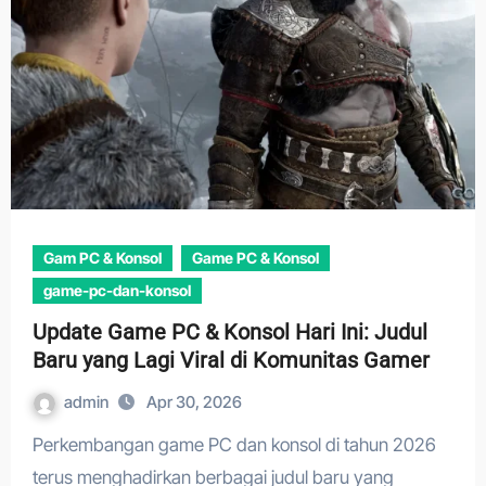
Gam PC & Konsol
Game PC & Konsol
game-pc-dan-konsol
Update Game PC & Konsol Hari Ini: Judul
Baru yang Lagi Viral di Komunitas Gamer
admin
Apr 30, 2026
Perkembangan game PC dan konsol di tahun 2026
terus menghadirkan berbagai judul baru yang