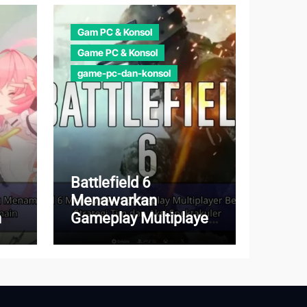
Gam PC & Konsol
Game PC & Konsol
game-pc-dan-konsol
Battlefield 6
Menawarkan
h
Gameplay Multiplayer
an
Besar dengan Strategi
Tim dan Aksi
Spektakuler