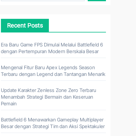
Recent Posts
Era Baru Game FPS Dimulai Melalui Battlefield 6
dengan Pertempuran Modern Berskala Besar
Mengenal Fitur Baru Apex Legends Season
Terbaru dengan Legend dan Tantangan Menarik
Update Karakter Zenless Zone Zero Terbaru
Menambah Strategi Bermain dan Keseruan
Pemain
Battlefield 6 Menawarkan Gameplay Multiplayer
Besar dengan Strategi Tim dan Aksi Spektakuler