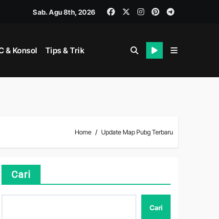
Sab. Agu 8th, 2026
 & Konsol
Tips & Trik
anyak
Home
Update Map Pubg Terbaru
Cari
Cari