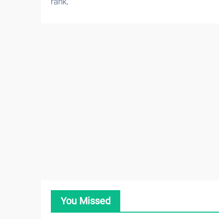
rank.
You Missed