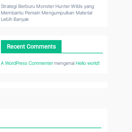
Strategi Berburu Monster Hunter Wilds yang
Membantu Pemain Mengumpulkan Material
Lebih Banyak
Recent Comments
A WordPress Commenter
mengenai
Hello world!