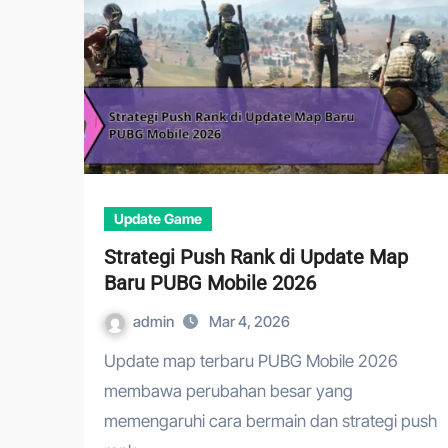
Update Game
Strategi Push Rank di Update Map
Baru PUBG Mobile 2026
admin
Mar 4, 2026
Update map terbaru PUBG Mobile 2026
membawa perubahan besar yang
memengaruhi cara bermain dan strategi push