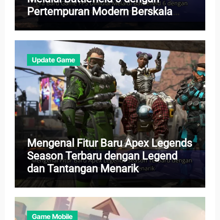
Pertempuran Modern Berskala
Besar
Update Game
Mengenal Fitur Baru Apex Legends
Season Terbaru dengan Legend
dan Tantangan Menarik
Game Mobile