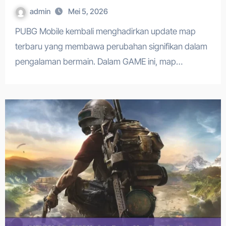
admin
Mei 5, 2026
PUBG Mobile kembali menghadirkan update map
terbaru yang membawa perubahan signifikan dalam
pengalaman bermain. Dalam GAME ini, map…