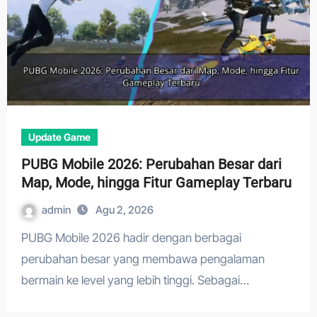
Update Game
PUBG Mobile 2026: Perubahan Besar dari
Map, Mode, hingga Fitur Gameplay Terbaru
admin
Agu 2, 2026
PUBG Mobile 2026 hadir dengan berbagai
perubahan besar yang membawa pengalaman
bermain ke level yang lebih tinggi. Sebagai…