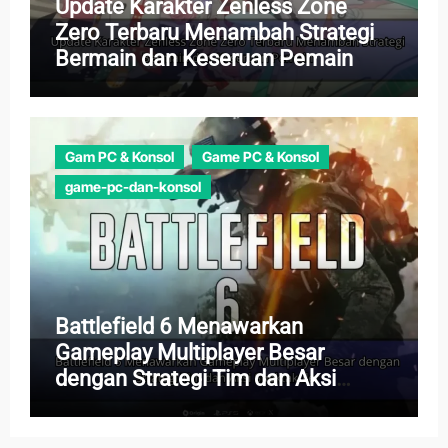
Update Karakter Zenless Zone
Zero Terbaru Menambah Strategi
Bermain dan Keseruan Pemain
Gam PC & Konsol
Game PC & Konsol
game-pc-dan-konsol
Battlefield 6 Menawarkan
Gameplay Multiplayer Besar
dengan Strategi Tim dan Aksi
Spektakuler