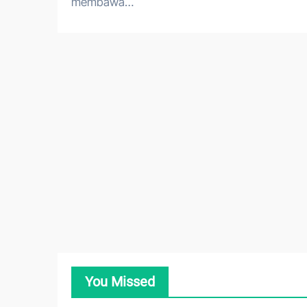
membawa…
You Missed