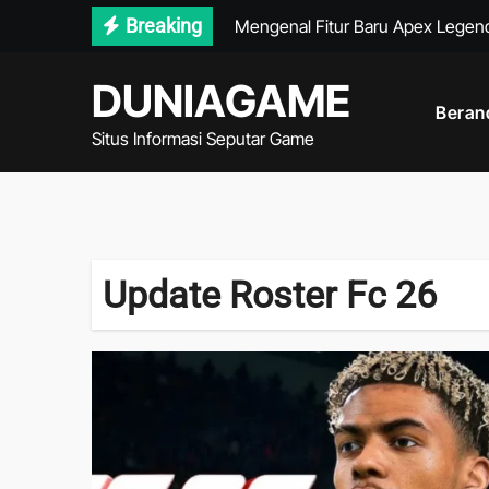
Skip
Breaking
Mengenal Fitur Baru Apex Legen
to
Update Karakter Zenless Zone Z
content
DUNIAGAME
Beran
Battlefield 6 Menawarkan Gamepla
Situs Informasi Seputar Game
Strategi Berburu Monster Hunte
Doom The Dark Ages Tampilkan P
Perubahan Besar Diablo IV Seas
Update Roster Fc 26
Rahasia Wilayah Baru Genshin I
Eksplorasi Dunia Death Stranding
Panduan Push Rank Honor of Kin
Era Baru Game FPS Dimulai Melal