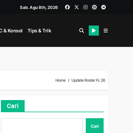
Sab. Agu 8th, 2026
 & Konsol
Tips & Trik
anyak
Home
Update Roster Fc 26
Cari
Cari