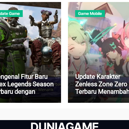
date Game
Game Mobile
ngenal Fitur Baru
Update Karakter
ex Legends Season
Zenless Zone Zero
rbaru dengan
Terbaru Menamba
gend dan
Strategi Bermain d
ntangan Menarik
Keseruan Pemain
DUNIAGAME