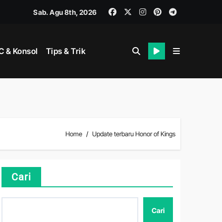
Sab. Agu 8th, 2026
 & Konsol
Tips & Trik
anyak
Home
Update terbaru Honor of Kings
Cari
Cari