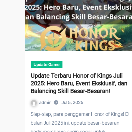
Update Game
Update Terbaru Honor of Kings Juli
2025: Hero Baru, Event Eksklusif, dan
Balancing Skill Besar-Besaran!
admin
Jul 5, 2025
Siap-siap, para penggemar Honor of Kings! Di
bulan Juli 2025 ini, update besar-besaran
hadir membawa angin segar untuk…