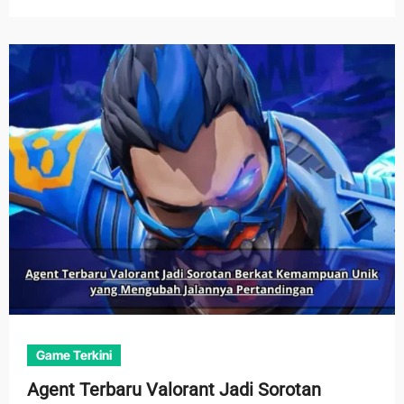
Game Terkini
Agent Terbaru Valorant Jadi Sorotan