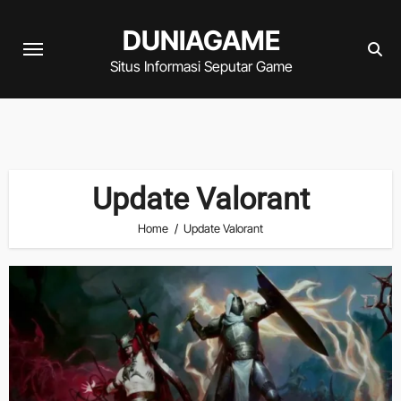
Skip
DUNIAGAME
to
content
Situs Informasi Seputar Game
Update Valorant
Home
Update Valorant