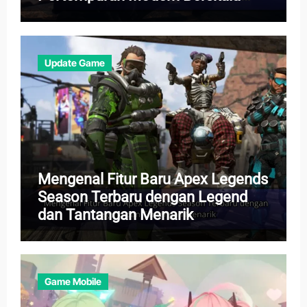
Besar
Update Game
Mengenal Fitur Baru Apex Legends
Season Terbaru dengan Legend
dan Tantangan Menarik
Game Mobile