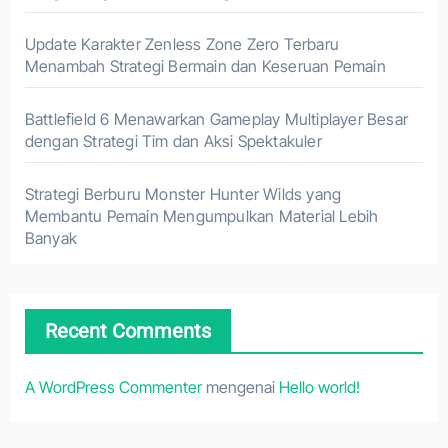
Update Karakter Zenless Zone Zero Terbaru
Menambah Strategi Bermain dan Keseruan Pemain
Battlefield 6 Menawarkan Gameplay Multiplayer Besar
dengan Strategi Tim dan Aksi Spektakuler
Strategi Berburu Monster Hunter Wilds yang
Membantu Pemain Mengumpulkan Material Lebih
Banyak
Recent Comments
A WordPress Commenter
mengenai
Hello world!