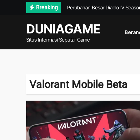
Skip
Breaking
Perubahan Besar Diablo IV Seas
to
Rahasia Wilayah Baru Genshin I
content
DUNIAGAME
Beran
Eksplorasi Dunia Death Stranding
Situs Informasi Seputar Game
Panduan Push Rank Honor of Kin
Delta Force Mobile Hadir dengan
Valorant Episode Baru Menghadi
Valorant Mobile Beta
Mafia The Old Country Tawarkan D
Tips Build Zenless Zone Zero Paling
Monster Hunter Wilds Tawarkan P
Doom The Dark Ages Tampilkan P