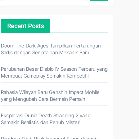
Recent Posts
Doom The Dark Ages Tampilkan Pertarungan
Sadis dengan Senjata dan Mekanik Baru
Perubahan Besar Diablo IV Season Terbaru yang
Membuat Gameplay Semakin Kompetitif
Rahasia Wilayah Baru Genshin Impact Mobile
yang Mengubah Cara Bermain Pemain
Eksplorasi Dunia Death Stranding 2 yang
Semakin Realistis dan Penuh Misteri
Panduan Push Rank Honor of Kings dengan