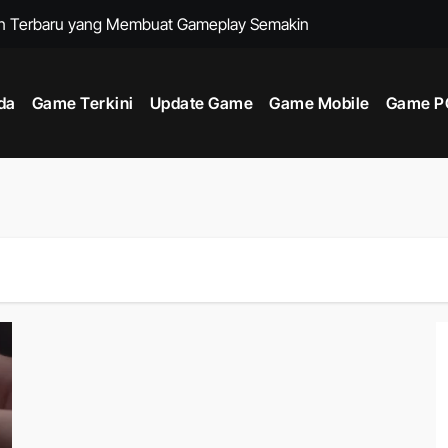
on Terbaru yang Membuat Gameplay Semakin Kompetitif
mpact Mobile yang Mengubah Cara Bermain Pemain
da
Game Terkini
Update Game
Game Mobile
Game PC
 2 yang Semakin Realistis dan Penuh Misteri
gs dengan Rotasi Tim dan Komunikasi yang Tepat
 Gameplay Taktis yang Siap Menantang Kompetitor
rkan Perubahan Besar Lewat Kehadiran Agent Terbaru
unia Mafia yang Lebih Autentik dan Sarat Intrik
 Efisien, Prioritas Stat yang Sering Salah Dipilih
engalaman Berburu yang Lebih Hidup Berkat Fitur Terbaru
ertarungan Sadis dengan Senjata dan Mekanik Baru