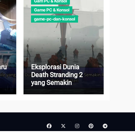
Gam PC & Konsol
Game PC & Konsol
game-pc-dan-konsol
aru
Eksplorasi Dunia
Death Stranding 2
yang Semakin
Realistis dan Penuh
Misteri