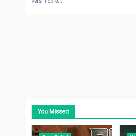
versi mobile…
You Missed