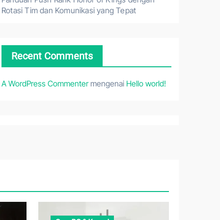
Rotasi Tim dan Komunikasi yang Tepat
Recent Comments
A WordPress Commenter
mengenai
Hello world!