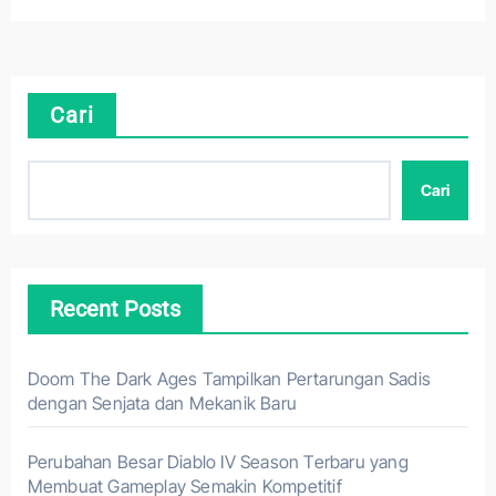
Cari
Cari
Recent Posts
Doom The Dark Ages Tampilkan Pertarungan Sadis
dengan Senjata dan Mekanik Baru
Perubahan Besar Diablo IV Season Terbaru yang
Membuat Gameplay Semakin Kompetitif