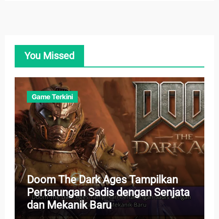
You Missed
Game Terkini
Doom The Dark Ages Tampilkan
Pertarungan Sadis dengan Senjata
dan Mekanik Baru