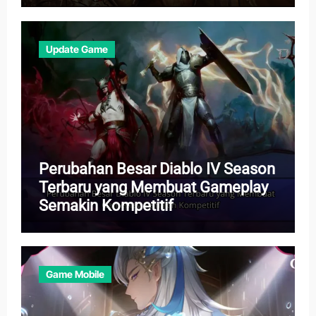
Update Game
Perubahan Besar Diablo IV Season
Terbaru yang Membuat Gameplay
Semakin Kompetitif
Game Mobile