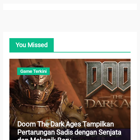
You Missed
Game Terkini
Doom The Dark Ages Tampilkan
Pertarungan Sadis dengan Senjata