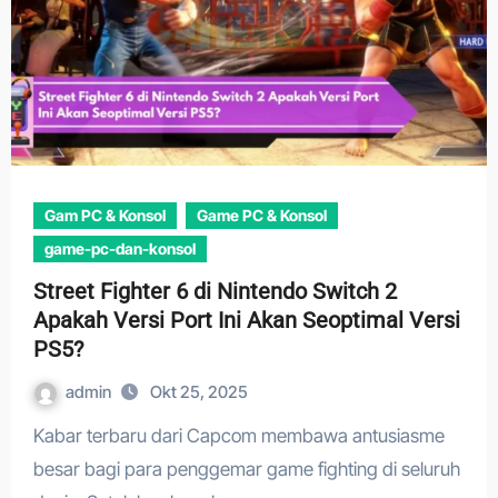
Gam PC & Konsol
Game PC & Konsol
game-pc-dan-konsol
Street Fighter 6 di Nintendo Switch 2
Apakah Versi Port Ini Akan Seoptimal Versi
PS5?
admin
Okt 25, 2025
Kabar terbaru dari Capcom membawa antusiasme
besar bagi para penggemar game fighting di seluruh