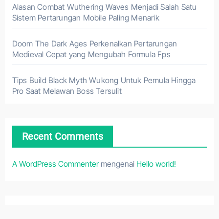
Alasan Combat Wuthering Waves Menjadi Salah Satu
Sistem Pertarungan Mobile Paling Menarik
Doom The Dark Ages Perkenalkan Pertarungan
Medieval Cepat yang Mengubah Formula Fps
Tips Build Black Myth Wukong Untuk Pemula Hingga
Pro Saat Melawan Boss Tersulit
Recent Comments
A WordPress Commenter
mengenai
Hello world!