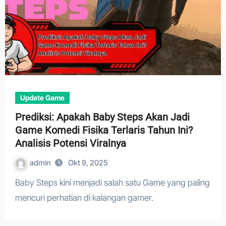
Update Game
Prediksi: Apakah Baby Steps Akan Jadi
Game Komedi Fisika Terlaris Tahun Ini?
Analisis Potensi Viralnya
admin
Okt 9, 2025
Baby Steps kini menjadi salah satu Game yang paling
mencuri perhatian di kalangan gamer.