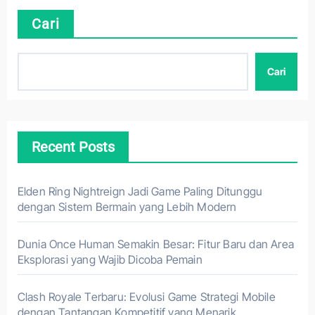
Cari
Cari
Recent Posts
Elden Ring Nightreign Jadi Game Paling Ditunggu
dengan Sistem Bermain yang Lebih Modern
Dunia Once Human Semakin Besar: Fitur Baru dan Area
Eksplorasi yang Wajib Dicoba Pemain
Clash Royale Terbaru: Evolusi Game Strategi Mobile
dengan Tantangan Kompetitif yang Menarik