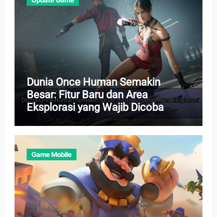
Dunia Once Human Semakin
Besar: Fitur Baru dan Area
Eksplorasi yang Wajib Dicoba
Pemain
Game Mobile