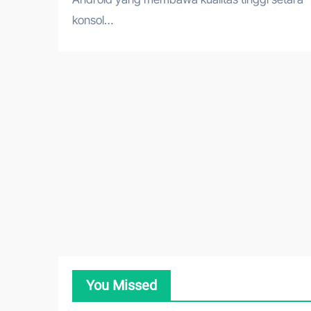
konsol…
You Missed