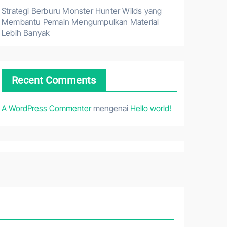
Strategi Berburu Monster Hunter Wilds yang
Membantu Pemain Mengumpulkan Material
Lebih Banyak
Recent Comments
A WordPress Commenter
mengenai
Hello world!