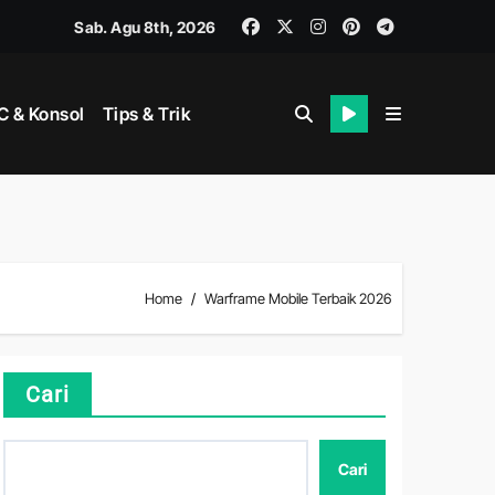
Sab. Agu 8th, 2026
 & Konsol
Tips & Trik
anyak
Home
Warframe Mobile Terbaik 2026
Cari
Cari