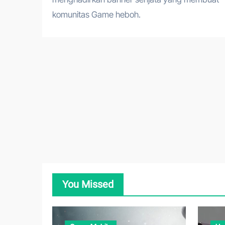
komunitas Game heboh.
You Missed