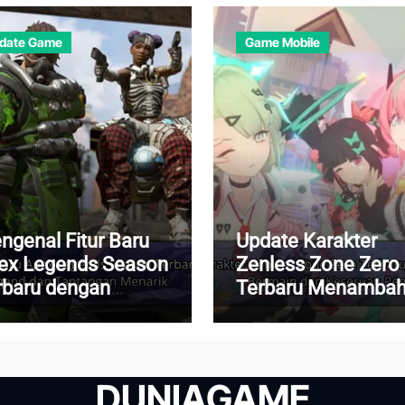
date Game
Game Mobile
ngenal Fitur Baru
Update Karakter
ex Legends Season
Zenless Zone Zero
rbaru dengan
Terbaru Menamba
gend dan
Strategi Bermain d
ntangan Menarik
Keseruan Pemain
DUNIAGAME