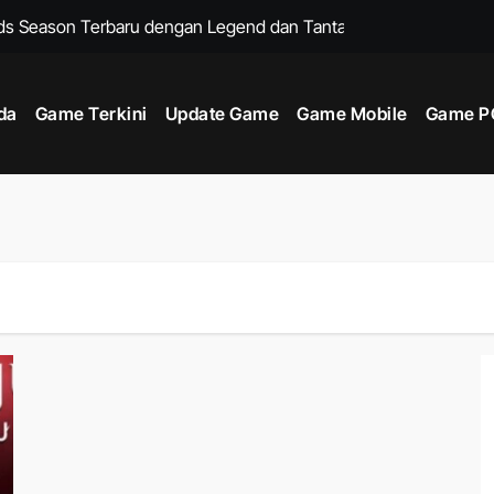
ds Season Terbaru dengan Legend dan Tantangan Menarik
ero Terbaru Menambah Strategi Bermain dan Keseruan Pemain
da
Game Terkini
Update Game
Game Mobile
Game PC
y Multiplayer Besar dengan Strategi Tim dan Aksi Spektakuler
r Wilds yang Membantu Pemain Mengumpulkan Material Lebih B
ertarungan Sadis dengan Senjata dan Mekanik Baru
on Terbaru yang Membuat Gameplay Semakin Kompetitif
mpact Mobile yang Mengubah Cara Bermain Pemain
 2 yang Semakin Realistis dan Penuh Misteri
gs dengan Rotasi Tim dan Komunikasi yang Tepat
ui Battlefield 6 dengan Pertempuran Modern Berskala Besar