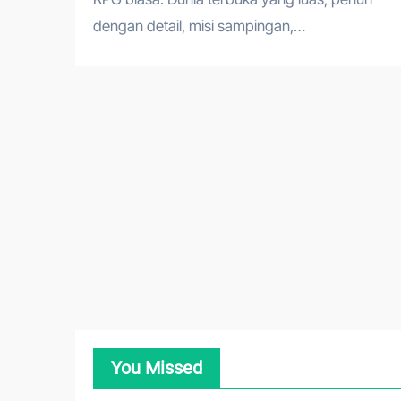
dengan detail, misi sampingan,…
You Missed