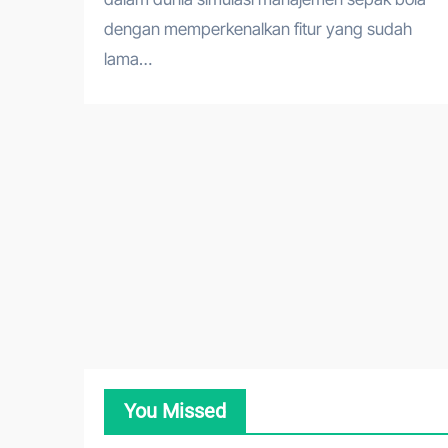
dengan memperkenalkan fitur yang sudah
lama…
You Missed