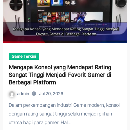
Game Terkini
Mengapa Konsol yang Mendapat Rating
Sangat Tinggi Menjadi Favorit Gamer di
Berbagai Platform
admin
Jul 20, 2026
Dalam perkembangan industri Game modern, konsol
dengan rating sangat tinggi selalu menjadi pilihan
utama bagi para gamer. Hal…