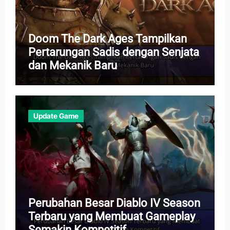
Doom The Dark Ages Tampilkan
Pertarungan Sadis dengan Senjata
dan Mekanik Baru
Update Game
Perubahan Besar Diablo IV Season
Terbaru yang Membuat Gameplay
Semakin Kompetitif