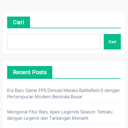
Cari
Cari
Recent Posts
Era Baru Game FPS Dimulai Melalui Battlefield 6 dengan
Pertempuran Modern Berskala Besar
Mengenal Fitur Baru Apex Legends Season Terbaru
dengan Legend dan Tantangan Menarik