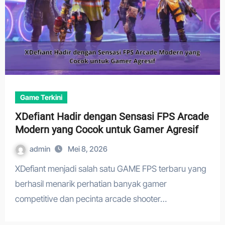
Game Terkini
XDefiant Hadir dengan Sensasi FPS Arcade
Modern yang Cocok untuk Gamer Agresif
admin
Mei 8, 2026
XDefiant menjadi salah satu GAME FPS terbaru yang
berhasil menarik perhatian banyak gamer
competitive dan pecinta arcade shooter…