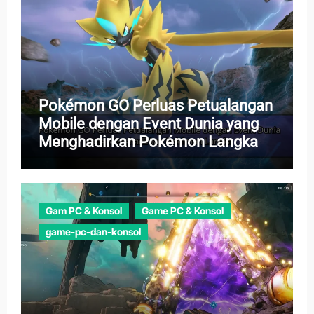
Pokémon GO Perluas Petualangan
Mobile dengan Event Dunia yang
Menghadirkan Pokémon Langka
Gam PC & Konsol
Game PC & Konsol
game-pc-dan-konsol