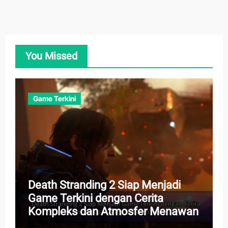
You Missed
Game Terkini
Death Stranding 2 Siap Menjadi
Game Terkini dengan Cerita
Kompleks dan Atmosfer Menawan