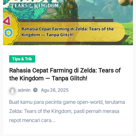
Tips & Trik
Rahasia Cepat Farming di Zelda: Tears of
the Kingdom — Tanpa Glitch!
admin
Agu 26, 2025
Buat kamu para pecinta game open-world, terutama
Zelda: Tears of the Kingdom, pasti pernah merasa
repot mencari cara…