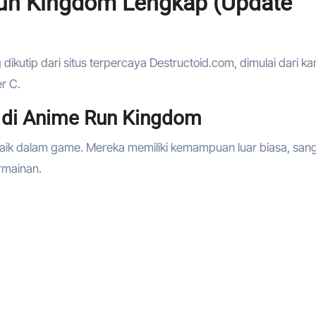
 Run Kingdom Lengkap (Update
dikutip dari situs terpercaya Destructoid.com, dimulai dari ka
er C.
t di Anime Run Kingdom
baik dalam game. Mereka memiliki kemampuan luar biasa, san
rmainan.