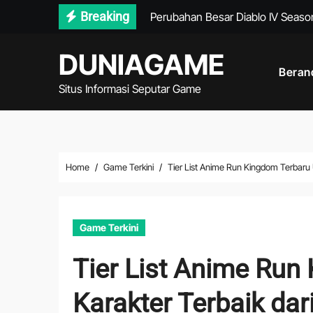
Skip
Breaking
Perubahan Besar Diablo IV Seas
to
Rahasia Wilayah Baru Genshin I
content
DUNIAGAME
Beran
Eksplorasi Dunia Death Stranding
Situs Informasi Seputar Game
Panduan Push Rank Honor of Kin
Delta Force Mobile Hadir dengan
Valorant Episode Baru Menghadi
Home
Game Terkini
Tier List Anime Run Kingdom Terbaru 
Mafia The Old Country Tawarkan D
Tips Build Zenless Zone Zero Paling
Game Terkini
Monster Hunter Wilds Tawarkan P
Tier List Anime Run
Doom The Dark Ages Tampilkan P
Karakter Terbaik da