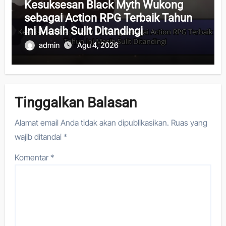
Kesuksesan Black Myth Wukong
sebagai Action RPG Terbaik Tahun
Ini Masih Sulit Ditandingi
admin
Agu 4, 2026
Tinggalkan Balasan
Alamat email Anda tidak akan dipublikasikan.
Ruas yang
wajib ditandai
*
Komentar
*