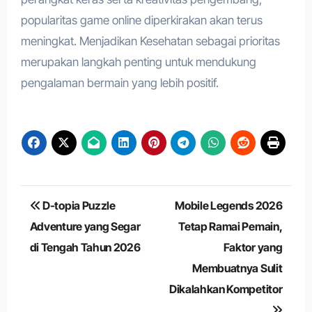
popularitas game online diperkirakan akan terus
meningkat. Menjadikan Kesehatan sebagai prioritas
merupakan langkah penting untuk mendukung
pengalaman bermain yang lebih positif.
Navigasi
D-topia Puzzle
Mobile Legends 2026
pos
Adventure yang Segar
Tetap Ramai Pemain,
di Tengah Tahun 2026
Faktor yang
Membuatnya Sulit
Dikalahkan Kompetitor