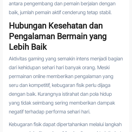
antara pengembang dan pemain berjalan dengan
baik, jumlah pemain aktif cenderung tetap stabil.
Hubungan Kesehatan dan
Pengalaman Bermain yang
Lebih Baik
Aktivitas gaming yang semakin intens menjadi bagian
dari kehidupan sehari hari banyak orang. Meski
permainan online memberikan pengalaman yang
seru dan kompetitif, kebugaran fisik perlu dijaga
dengan baik. Kurangnya istirahat dan pola hidup
yang tidak seimbang sering memberikan dampak
negatif terhadap performa sehari hari.
Kebugaran fisik dapat dipertahankan melalui langkah