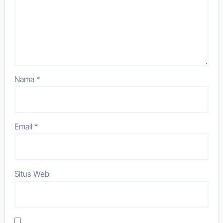
Nama
*
Email
*
Situs Web