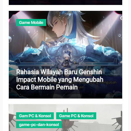
Game Mobile
Rahasia Wilayah Baru Genshin
Impact Mobile yang Mengubah
Cara Bermain Pemain
Gam PC & Konsol
Game PC & Konsol
game-pc-dan-konsol