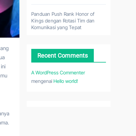
Panduan Push Rank Honor of
Kings dengan Rotasi Tim dan
Komunikasi yang Tepat
Recent Comments
mua
ini
A WordPress Commenter
kamu
mengenai
Hello world!
anya
tama.
g