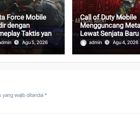
ta Force Mobile
Call of Duty Mobile
ir dengan
Mengguncang Met
eplay Taktis yang
Lewat Senjata Baru
p Menantang
Overpowered yang
admin
Agu 5, 2026
admin
Agu 4, 2026
petitor
Sulit Ditandingi
 yang wajib ditandai
*