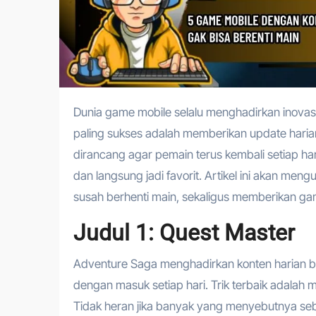
Dunia game mobile selalu menghadirkan inovasi untuk membuat pemainnya tetap betah. Salah satu strategi yang
paling sukses adalah memberikan update harian.
dirancang agar pemain terus kembali setiap ha
dan langsung jadi favorit. Artikel ini akan me
susah berhenti main, sekaligus memberikan ga
Judul 1: Quest Master
Adventure Saga menghadirkan konten harian b
dengan masuk setiap hari. Trik terbaik adalah 
Tidak heran jika banyak yang menyebutnya s