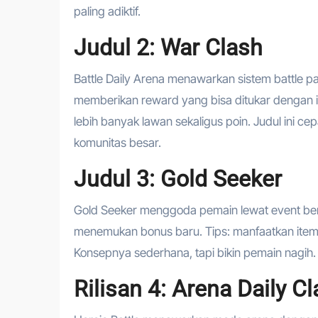
paling adiktif.
Judul 2: War Clash
Battle Daily Arena menawarkan sistem battle
memberikan reward yang bisa ditukar dengan it
lebih banyak lawan sekaligus poin. Judul ini
komunitas besar.
Judul 3: Gold Seeker
Gold Seeker menggoda pemain lewat event berbu
menemukan bonus baru. Tips: manfaatkan item 
Konsepnya sederhana, tapi bikin pemain nagih.
Rilisan 4: Arena Daily C