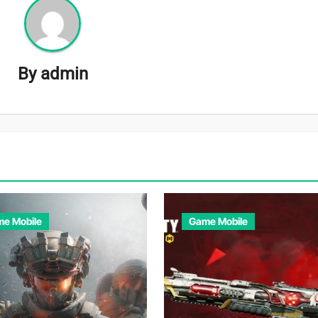
By
admin
e Mobile
Game Mobile