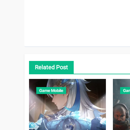
Related Post
Game Mobile
Gam