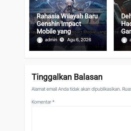
Rahasia Wilayah Baru
Del
Genshin Impact
Had
Mobile yang
Gam
Mengubah Cara
Sia
admin
Agu 6, 2026
Bermain Pemain
Kom
Tinggalkan Balasan
Alamat email Anda tidak akan dipublikasikan.
Ruas
Komentar
*