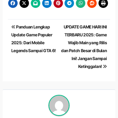
Navigasi
Panduan Lengkap
UPDATE GAME HARI INI
pos
Update Game Populer
TERBARU 2025: Game
2025: Dari Mobile
Wajib Main yang Rilis
Legends Sampai GTA 6!
dan Patch Besar di Bulan
Ini! Jangan Sampai
Ketinggalan!