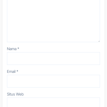
Nama
*
Email
*
Situs Web