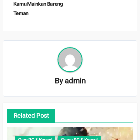
Kamu Mainkan Bareng
Teman
By
admin
Related Post
Gam PC & Konsol
Game PC & Konsol