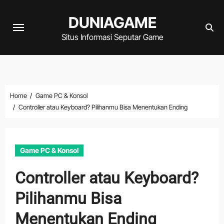
Skip
DUNIAGAME
to
content
Situs Informasi Seputar Game
Home
Game PC & Konsol
Controller atau Keyboard? Pilihanmu Bisa Menentukan Ending
Game PC & Konsol
Controller atau Keyboard?
Pilihanmu Bisa
Menentukan Ending