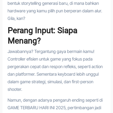
bentuk storytelling generasi baru, di mana bahkan
hardware yang kamu pilih pun berperan dalam alur.
Gila, kan?
Perang Input: Siapa
Menang?
Jawabannya? Tergantung gaya bermain kamu!
Controller efisien untuk game yang fokus pada
pergerakan cepat dan respon refleks, seperti action
dan platformer. Sementara keyboard lebih unggul
dalam game strategi, simulasi, dan first-person
shooter.
Namun, dengan adanya pengaruh ending seperti di
GAME TERBARU HARI INI 2025, pertimbangan jadi