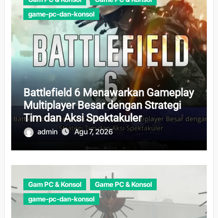
game-pc-dan-konsol
Battlefield 6 Menawarkan Gameplay
Multiplayer Besar dengan Strategi
Tim dan Aksi Spektakuler
admin
Agu 7, 2026
Gam PC & Konsol
Game PC & Konsol
game-pc-dan-konsol