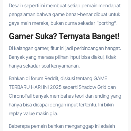
Desain seperti ini membuat setiap pemain mendapat
pengalaman bahwa game benar-benar dibuat untuk
gaya main mereka, bukan cuma sekadar “porting”.
Gamer Suka? Ternyata Banget!
Di kalangan gamer, fitur ini jadi perbincangan hangat.
Banyak yang merasa pilihan input bisa diakui, tidak
hanya sekadar soal kenyamanan.
Bahkan di forum Reddit, diskusi tentang GAME
TERBARU HARI INI 2025 seperti Shadow Grid dan
ChronoFall banyak membahas teori dan ending yang
hanya bisa dicapai dengan input tertentu. Ini bikin
replay value makin gila.
Beberapa pemain bahkan menganggap ini adalah