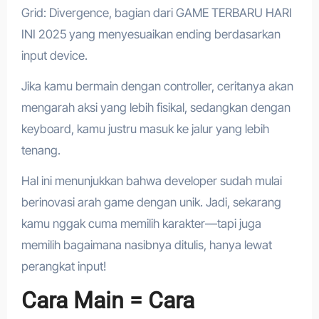
Grid: Divergence, bagian dari GAME TERBARU HARI
INI 2025 yang menyesuaikan ending berdasarkan
input device.
Jika kamu bermain dengan controller, ceritanya akan
mengarah aksi yang lebih fisikal, sedangkan dengan
keyboard, kamu justru masuk ke jalur yang lebih
tenang.
Hal ini menunjukkan bahwa developer sudah mulai
berinovasi arah game dengan unik. Jadi, sekarang
kamu nggak cuma memilih karakter—tapi juga
memilih bagaimana nasibnya ditulis, hanya lewat
perangkat input!
Cara Main = Cara