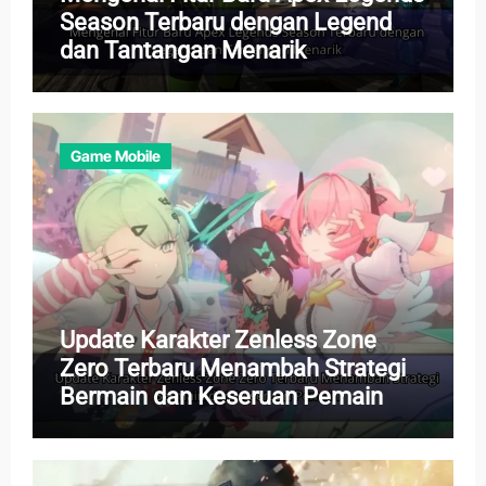
Season Terbaru dengan Legend
dan Tantangan Menarik
Game Mobile
Update Karakter Zenless Zone
Zero Terbaru Menambah Strategi
Bermain dan Keseruan Pemain