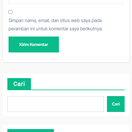
Simpan nama, email, dan situs web saya pada
peramban ini untuk komentar saya berikutnya.
Cari
Cari