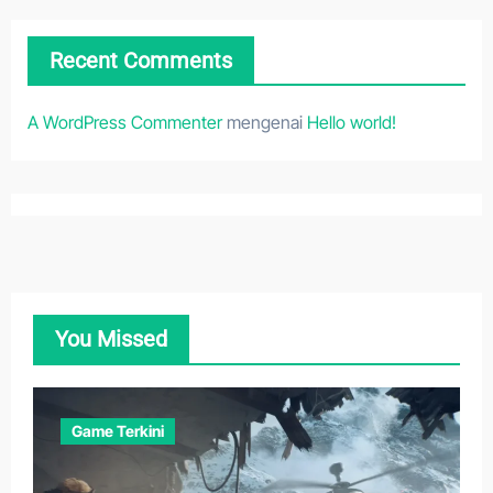
Recent Comments
A WordPress Commenter
mengenai
Hello world!
You Missed
Game Terkini