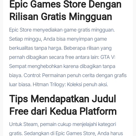
Epic Games Store Dengan
Rilisan Gratis Mingguan
Epic Store menyediakan game gratis mingguan.
Setiap minggu, Anda bisa menyimpan game
berkualitas tanpa harga. Beberapa rilisan yang
pernah dibagikan secara free antara lain: GTA V:
Sempat menghebohkan karena dibagikan tanpa
biaya. Control: Permainan penuh cerita dengan grafis
luar biasa. Hitman Trilogy: Koleksi penuh aksi.
Tips Mendapatkan Judul
Free dari Kedua Platform
Untuk Steam, pemain cukup menjelajahi kategori
gratis. Sedangkan di Epic Games Store, Anda harus