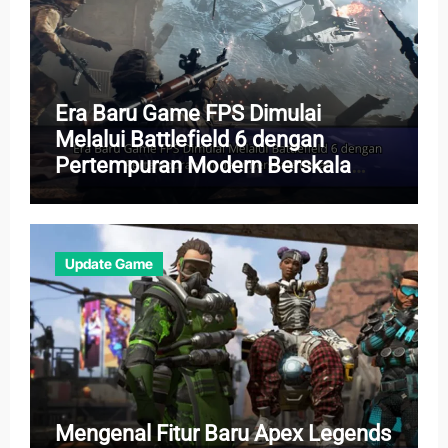
Era Baru Game FPS Dimulai
Melalui Battlefield 6 dengan
Pertempuran Modern Berskala
Besar
Update Game
Mengenal Fitur Baru Apex Legends