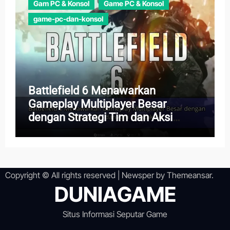
Gam PC & Konsol
Game PC & Konsol
game-pc-dan-konsol
Battlefield 6 Menawarkan
Gameplay Multiplayer Besar
dengan Strategi Tim dan Aksi
Spektakuler
Copyright © All rights reserved
|
Newsper
by
Themeansar
.
DUNIAGAME
Situs Informasi Seputar Game