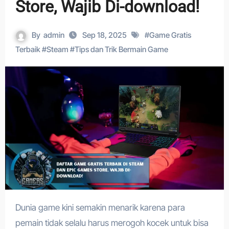
Store, Wajib Di-download!
By
admin
Sep 18, 2025
#
Game Gratis
Terbaik
#
Steam
#
Tips dan Trik Bermain Game
Dunia game kini semakin menarik karena para
pemain tidak selalu harus merogoh kocek untuk bisa