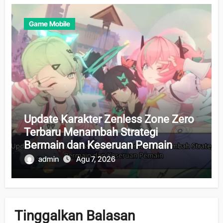
Game Mobile
Update Karakter Zenless Zone Zero
Terbaru Menambah Strategi
Bermain dan Keseruan Pemain
admin
Agu 7, 2026
Tinggalkan Balasan