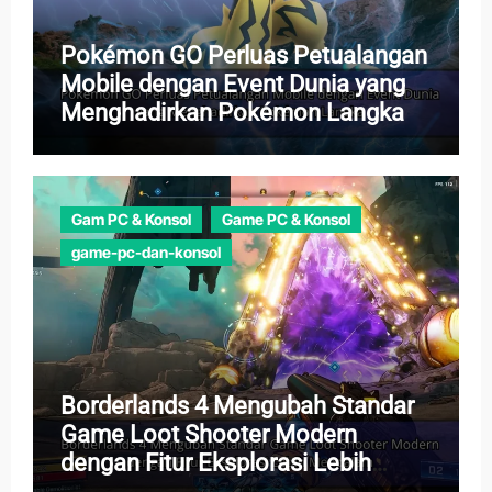
Pokémon GO Perluas Petualangan
Mobile dengan Event Dunia yang
Menghadirkan Pokémon Langka
Gam PC & Konsol
Game PC & Konsol
game-pc-dan-konsol
Borderlands 4 Mengubah Standar
Game Loot Shooter Modern
dengan Fitur Eksplorasi Lebih
Mendalam