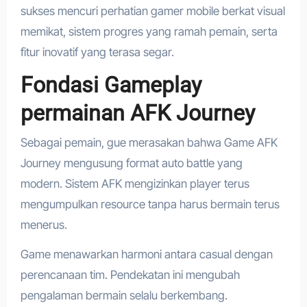
sukses mencuri perhatian gamer mobile berkat visual
memikat, sistem progres yang ramah pemain, serta
fitur inovatif yang terasa segar.
Fondasi Gameplay
permainan AFK Journey
Sebagai pemain, gue merasakan bahwa Game AFK
Journey mengusung format auto battle yang
modern. Sistem AFK mengizinkan player terus
mengumpulkan resource tanpa harus bermain terus
menerus.
Game menawarkan harmoni antara casual dengan
perencanaan tim. Pendekatan ini mengubah
pengalaman bermain selalu berkembang.