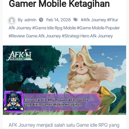
Gamer Mobile Ketagihan
By
admin
Feb 14, 2026
#
Afk Journey
#
Fitur
Afk Journey
#
Game Idle Rpg Mobile
#
Game Mobile Populer
#
Review Game Afk Journey
#
Strategi Hero Afk Journey
AFK Journey menjadi salah satu Game idle RPG yang