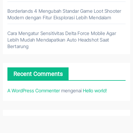
Borderlands 4 Mengubah Standar Game Loot Shooter
Modern dengan Fitur Eksplorasi Lebih Mendalam
Cara Mengatur Sensitivitas Delta Force Mobile Agar
Lebih Mudah Mendapatkan Auto Headshot Saat
Bertarung
Recent Comments
A WordPress Commenter
mengenai
Hello world!