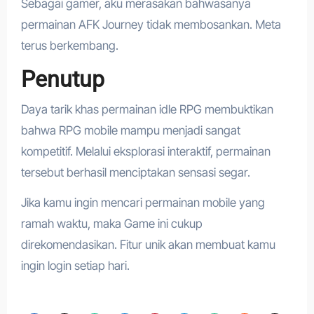
Sebagai gamer, aku merasakan bahwasanya
permainan AFK Journey tidak membosankan. Meta
terus berkembang.
Penutup
Daya tarik khas permainan idle RPG membuktikan
bahwa RPG mobile mampu menjadi sangat
kompetitif. Melalui eksplorasi interaktif, permainan
tersebut berhasil menciptakan sensasi segar.
Jika kamu ingin mencari permainan mobile yang
ramah waktu, maka Game ini cukup
direkomendasikan. Fitur unik akan membuat kamu
ingin login setiap hari.