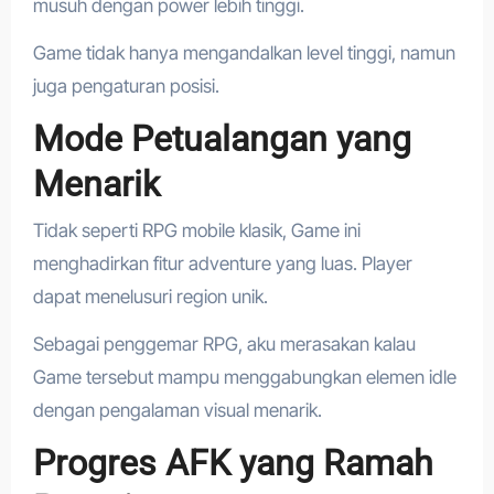
musuh dengan power lebih tinggi.
Game tidak hanya mengandalkan level tinggi, namun
juga pengaturan posisi.
Mode Petualangan yang
Menarik
Tidak seperti RPG mobile klasik, Game ini
menghadirkan fitur adventure yang luas. Player
dapat menelusuri region unik.
Sebagai penggemar RPG, aku merasakan kalau
Game tersebut mampu menggabungkan elemen idle
dengan pengalaman visual menarik.
Progres AFK yang Ramah