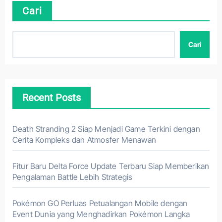
Cari
Cari
Recent Posts
Death Stranding 2 Siap Menjadi Game Terkini dengan
Cerita Kompleks dan Atmosfer Menawan
Fitur Baru Delta Force Update Terbaru Siap Memberikan
Pengalaman Battle Lebih Strategis
Pokémon GO Perluas Petualangan Mobile dengan
Event Dunia yang Menghadirkan Pokémon Langka