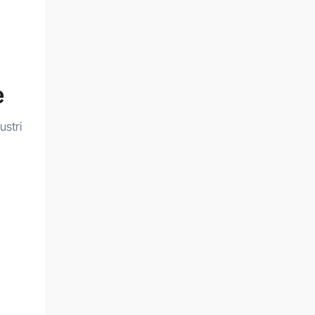
e
ustri