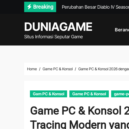
Skip
Breaking
Perubahan Besar Diablo IV Seas
to
Rahasia Wilayah Baru Genshin I
content
DUNIAGAME
Beran
Eksplorasi Dunia Death Stranding
Situs Informasi Seputar Game
Panduan Push Rank Honor of Kin
Delta Force Mobile Hadir dengan
Valorant Episode Baru Menghadi
Home
Game PC & Konsol
Game PC & Konsol 2026 dengan 
Mafia The Old Country Tawarkan D
Tips Build Zenless Zone Zero Paling
Gam PC & Konsol
Game PC & Konsol
game-p
Monster Hunter Wilds Tawarkan P
Game PC & Konsol 2
Doom The Dark Ages Tampilkan P
Tracing Modern yang