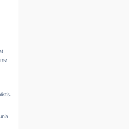
at
game
istis.
unia