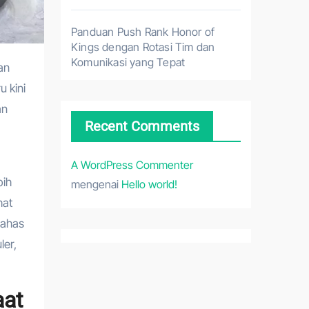
Panduan Push Rank Honor of
Kings dengan Rotasi Tim dan
Komunikasi yang Tepat
 kini
an
Recent Comments
A WordPress Commenter
bih
mengenai
Hello world!
hat
bahas
ler,
aat