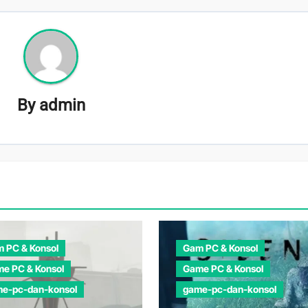
By
admin
 PC & Konsol
Gam PC & Konsol
e PC & Konsol
Game PC & Konsol
e-pc-dan-konsol
game-pc-dan-konsol