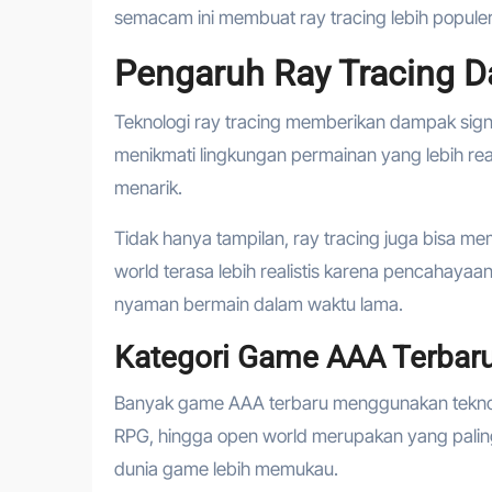
semacam ini membuat ray tracing lebih populer
Pengaruh Ray Tracing 
Teknologi ray tracing memberikan dampak sig
menikmati lingkungan permainan yang lebih rea
menarik.
Tidak hanya tampilan, ray tracing juga bisa
world terasa lebih realistis karena pencahayaa
nyaman bermain dalam waktu lama.
Kategori Game AAA Terbar
Banyak game AAA terbaru menggunakan teknologi
RPG, hingga open world merupakan yang palin
dunia game lebih memukau.