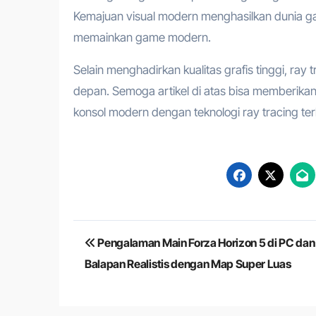
Kemajuan visual modern menghasilkan dunia game
memainkan game modern.
Selain menghadirkan kualitas grafis tinggi, r
depan. Semoga artikel di atas bisa memberik
konsol modern dengan teknologi ray tracing ter
Navigasi
Pengalaman Main Forza Horizon 5 di PC dan
pos
Balapan Realistis dengan Map Super Luas