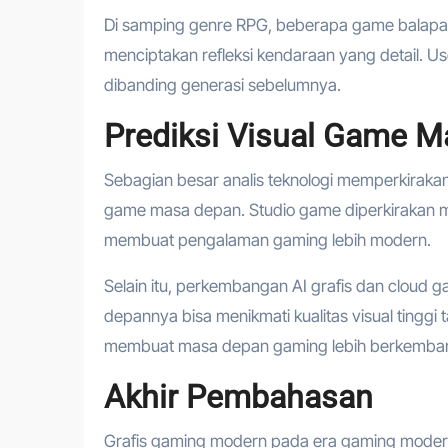
Di samping genre RPG, beberapa game balapan
menciptakan refleksi kendaraan yang detail. U
dibanding generasi sebelumnya.
Prediksi Visual Game M
Sebagian besar analis teknologi memperkirakan 
game masa depan. Studio game diperkirakan meng
membuat pengalaman gaming lebih modern.
Selain itu, perkembangan AI grafis dan cloud 
depannya bisa menikmati kualitas visual tingg
membuat masa depan gaming lebih berkemba
Akhir Pembahasan
Grafis gaming modern pada era gaming mode