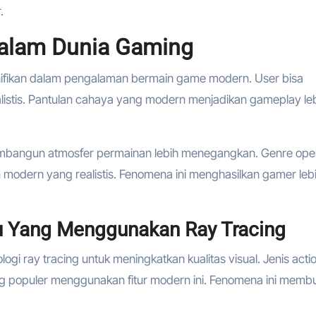
.
Dalam Dunia Gaming
nifikan dalam pengalaman bermain game modern. User bisa
listis. Pantulan cahaya yang modern menjadikan gameplay le
 membangun atmosfer permainan lebih menegangkan. Genre op
n modern yang realistis. Fenomena ini menghasilkan gamer leb
u Yang Menggunakan Ray Tracing
 ray tracing untuk meningkatkan kualitas visual. Jenis actio
g populer menggunakan fitur modern ini. Fenomena ini memb