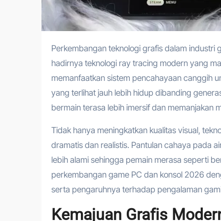
Perkembangan teknologi grafis dalam industri game PC dan konsol tahun 2026 semakin mengesankan dengan
hadirnya teknologi ray tracing modern yang ma
memanfaatkan sistem pencahayaan canggih untu
yang terlihat jauh lebih hidup dibanding gene
bermain terasa lebih imersif dan memanjakan
Tidak hanya meningkatkan kualitas visual, tek
dramatis dan realistis. Pantulan cahaya pada air,
lebih alami sehingga pemain merasa seperti ben
perkembangan game PC dan konsol 2026 dengan t
serta pengaruhnya terhadap pengalaman gamin
Kemajuan Grafis Moder