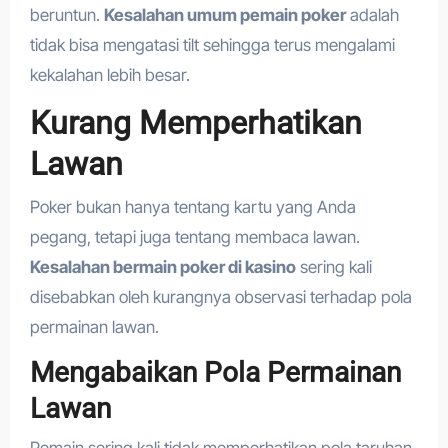
beruntun.
Kesalahan umum pemain poker
adalah
tidak bisa mengatasi tilt sehingga terus mengalami
kekalahan lebih besar.
Kurang Memperhatikan
Lawan
Poker bukan hanya tentang kartu yang Anda
pegang, tetapi juga tentang membaca lawan.
Kesalahan bermain poker di kasino
sering kali
disebabkan oleh kurangnya observasi terhadap pola
permainan lawan.
Mengabaikan Pola Permainan
Lawan