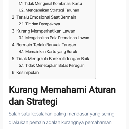
Tidak Mengenal Kombinasi Kartu
Mengabaikan Strategi Taruhan
Terlalu Emosional Saat Bermain
Tilt dan Dampaknya
Kurang Memperhatikan Lawan
Mengabaikan Pola Permainan Lawan
Bermain Terlalu Banyak Tangan
Memainkan Kartu yang Buruk
Tidak Mengelola Bankroll dengan Baik
Tidak Menetapkan Batas Kerugian
Kesimpulan
Kurang Memahami Aturan
dan Strategi
Salah satu kesalahan paling mendasar yang sering
dilakukan pemain adalah kurangnya pemahaman