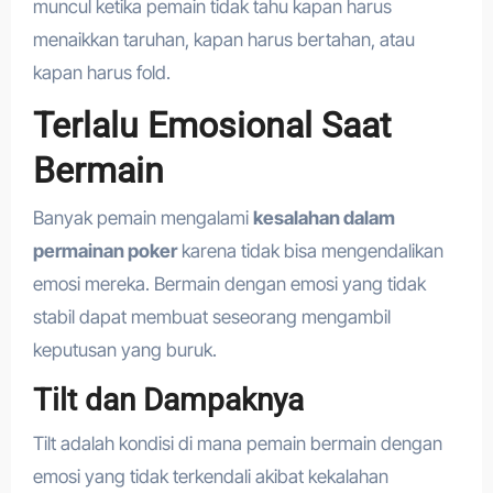
muncul ketika pemain tidak tahu kapan harus
menaikkan taruhan, kapan harus bertahan, atau
kapan harus fold.
Terlalu Emosional Saat
Bermain
Banyak pemain mengalami
kesalahan dalam
permainan poker
karena tidak bisa mengendalikan
emosi mereka. Bermain dengan emosi yang tidak
stabil dapat membuat seseorang mengambil
keputusan yang buruk.
Tilt dan Dampaknya
Tilt adalah kondisi di mana pemain bermain dengan
emosi yang tidak terkendali akibat kekalahan