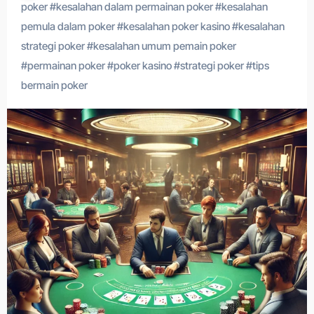
poker
#
kesalahan dalam permainan poker
#
kesalahan
pemula dalam poker
#
kesalahan poker kasino
#
kesalahan
strategi poker
#
kesalahan umum pemain poker
#
permainan poker
#
poker kasino
#
strategi poker
#
tips
bermain poker