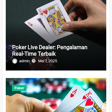
Poker Live Dealer: Pengalaman
Real-Time Terbaik
admin
Mei 7, 2025
Poker