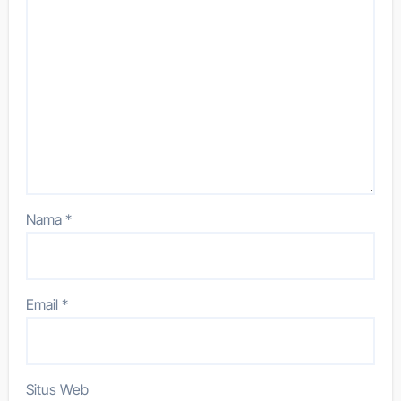
Nama
*
Email
*
Situs Web