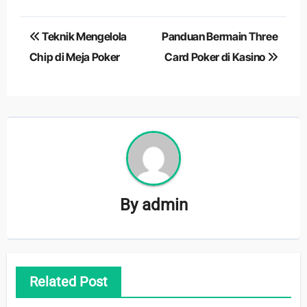
Navigasi
Teknik Mengelola
Panduan Bermain Three
pos
Chip di Meja Poker
Card Poker di Kasino
By
admin
Related Post