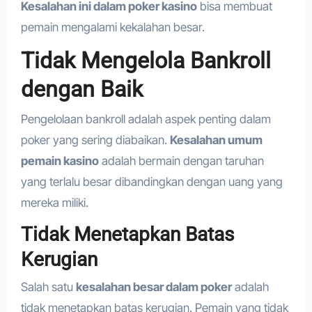
Kesalahan ini dalam poker kasino
bisa membuat
pemain mengalami kekalahan besar.
Tidak Mengelola Bankroll
dengan Baik
Pengelolaan bankroll adalah aspek penting dalam
poker yang sering diabaikan.
Kesalahan umum
pemain kasino
adalah bermain dengan taruhan
yang terlalu besar dibandingkan dengan uang yang
mereka miliki.
Tidak Menetapkan Batas
Kerugian
Salah satu
kesalahan besar dalam poker
adalah
tidak menetapkan batas kerugian. Pemain yang tidak