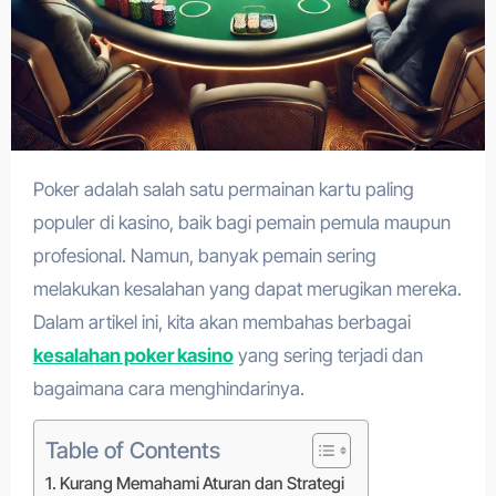
Poker adalah salah satu permainan kartu paling
populer di kasino, baik bagi pemain pemula maupun
profesional. Namun, banyak pemain sering
melakukan kesalahan yang dapat merugikan mereka.
Dalam artikel ini, kita akan membahas berbagai
kesalahan poker kasino
yang sering terjadi dan
bagaimana cara menghindarinya.
Table of Contents
Kurang Memahami Aturan dan Strategi