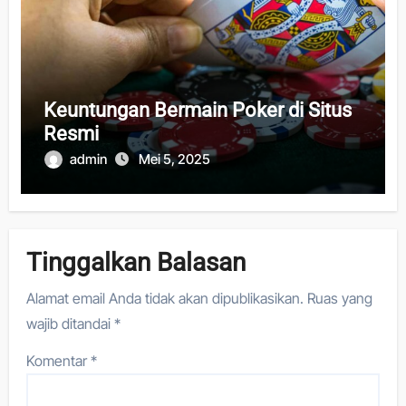
Keuntungan Bermain Poker di Situs
Resmi
admin
Mei 5, 2025
Tinggalkan Balasan
Alamat email Anda tidak akan dipublikasikan.
Ruas yang
wajib ditandai
*
Komentar
*