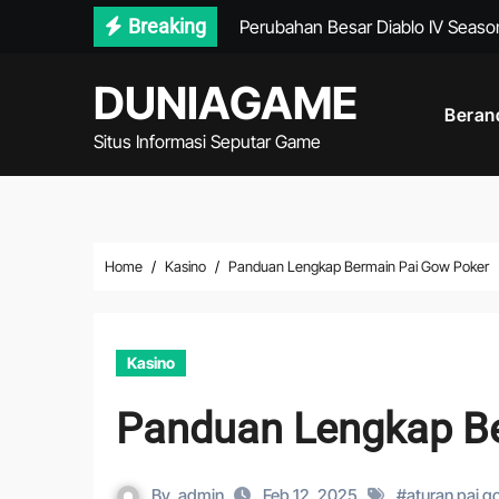
Skip
Breaking
Perubahan Besar Diablo IV Seas
to
Rahasia Wilayah Baru Genshin I
content
DUNIAGAME
Beran
Eksplorasi Dunia Death Stranding
Situs Informasi Seputar Game
Panduan Push Rank Honor of Kin
Delta Force Mobile Hadir dengan
Valorant Episode Baru Menghadi
Home
Kasino
Panduan Lengkap Bermain Pai Gow Poker
Mafia The Old Country Tawarkan D
Tips Build Zenless Zone Zero Paling
Kasino
Monster Hunter Wilds Tawarkan P
Panduan Lengkap B
Doom The Dark Ages Tampilkan P
By
admin
Feb 12, 2025
#
aturan pai g