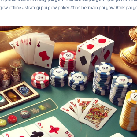
gow offline
#
strategi pai gow poker
#
tips bermain pai gow
#
trik pai 