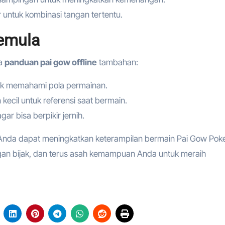
ntuk kombinasi tangan tertentu.
emula
pa
panduan pai gow offline
tambahan:
tuk memahami pola permainan.
kecil untuk referensi saat bermain.
ar bisa berpikir jernih.
 Anda dapat meningkatkan keterampilan bermain Pai Gow Poke
ngan bijak, dan terus asah kemampuan Anda untuk meraih