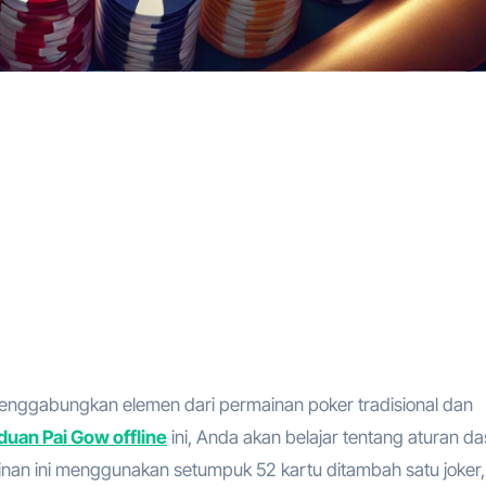
duan Pai Gow offline
ini, Anda akan belajar tentang aturan da
mainan ini menggunakan setumpuk 52 kartu ditambah satu joker