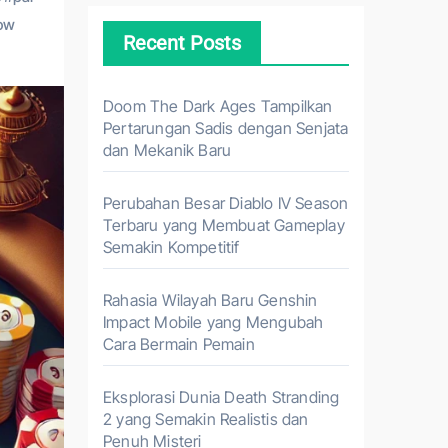
gow
Recent Posts
Doom The Dark Ages Tampilkan
Pertarungan Sadis dengan Senjata
dan Mekanik Baru
Perubahan Besar Diablo IV Season
Terbaru yang Membuat Gameplay
Semakin Kompetitif
Rahasia Wilayah Baru Genshin
Impact Mobile yang Mengubah
Cara Bermain Pemain
Eksplorasi Dunia Death Stranding
2 yang Semakin Realistis dan
Penuh Misteri