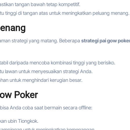
stikan tangan bawah tetap kompetitif.
u tinggi di tangan atas untuk meningkatkan peluang menang.
Menang
man strategi yang matang. Beberapa
strategi pai gow poke
abil daripada mencoba kombinasi tinggi yang berisiko.
tu lawan untuk menyesuaikan strategi Anda.
han untuk menghindari kerugian besar.
Gow Poker
bisa Anda coba saat bermain secara offline:
kan ubin Tiongkok.
ampingan untuk meningkatkan kemenangan.