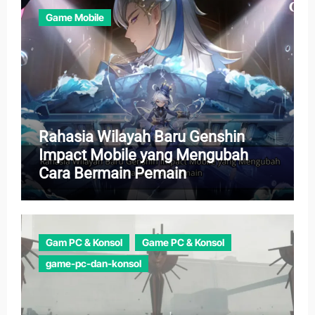
Game Mobile
Rahasia Wilayah Baru Genshin
Impact Mobile yang Mengubah
Cara Bermain Pemain
Gam PC & Konsol
Game PC & Konsol
game-pc-dan-konsol