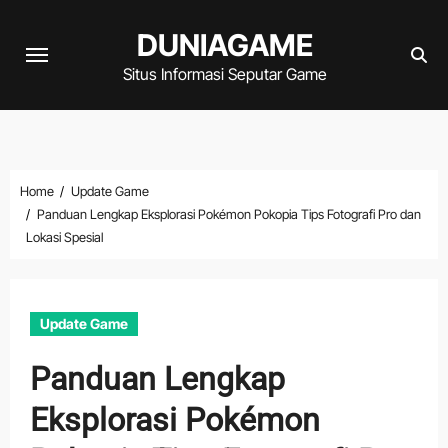
Skip
DUNIAGAME
to
content
Situs Informasi Seputar Game
Home
Update Game
Panduan Lengkap Eksplorasi Pokémon Pokopia Tips Fotografi Pro dan
Lokasi Spesial
Update Game
Panduan Lengkap
Eksplorasi Pokémon