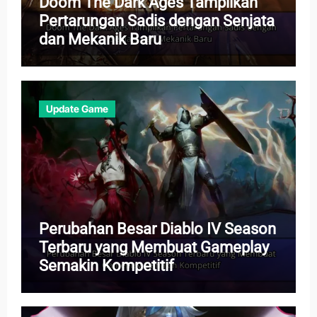
Doom The Dark Ages Tampilkan
Pertarungan Sadis dengan Senjata
dan Mekanik Baru
Update Game
Perubahan Besar Diablo IV Season
Terbaru yang Membuat Gameplay
Semakin Kompetitif