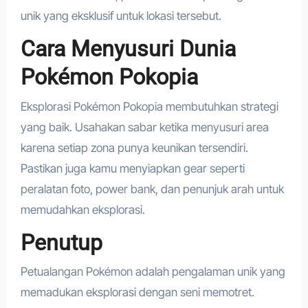
unik yang eksklusif untuk lokasi tersebut.
Cara Menyusuri Dunia
Pokémon Pokopia
Eksplorasi Pokémon Pokopia membutuhkan strategi
yang baik. Usahakan sabar ketika menyusuri area
karena setiap zona punya keunikan tersendiri.
Pastikan juga kamu menyiapkan gear seperti
peralatan foto, power bank, dan penunjuk arah untuk
memudahkan eksplorasi.
Penutup
Petualangan Pokémon adalah pengalaman unik yang
memadukan eksplorasi dengan seni memotret.