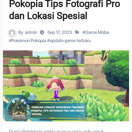
Pokopia Tips Fotografi Pro
dan Lokasi Spesial
By
admin
Sep 17, 2025
#
Game Moba
#
Pokémon Pokopia
#
update game terbaru
Dunia Pokémon selalu punya cara unik untuk