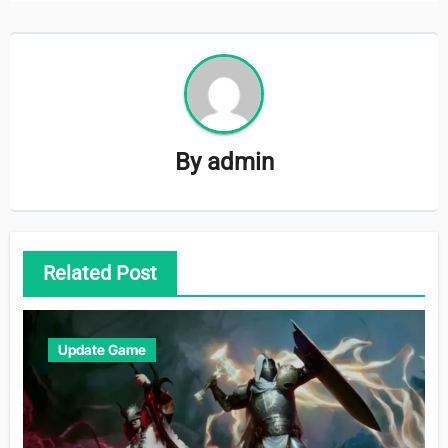
By
admin
Related Post
Update Game