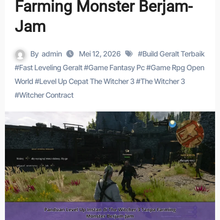
Farming Monster Berjam-
Jam
By
admin
Mei 12, 2026
#
Build Geralt Terbaik
#
Fast Leveling Geralt
#
Game Fantasy Pc
#
Game Rpg Open
World
#
Level Up Cepat The Witcher 3
#
The Witcher 3
#
Witcher Contract