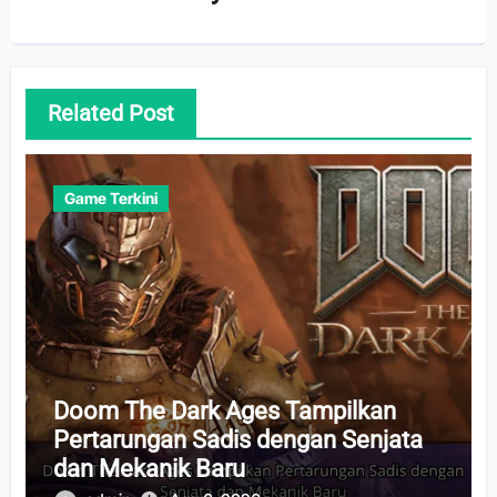
Related Post
Game Terkini
Doom The Dark Ages Tampilkan
Pertarungan Sadis dengan Senjata
dan Mekanik Baru