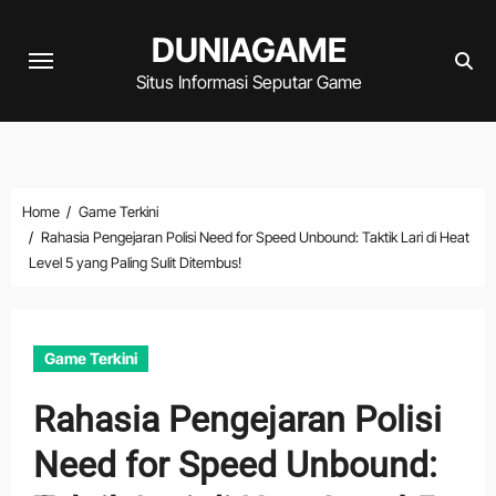
Skip
DUNIAGAME
to
content
Situs Informasi Seputar Game
Home
Game Terkini
Rahasia Pengejaran Polisi Need for Speed Unbound: Taktik Lari di Heat
Level 5 yang Paling Sulit Ditembus!
Game Terkini
Rahasia Pengejaran Polisi
Need for Speed Unbound: