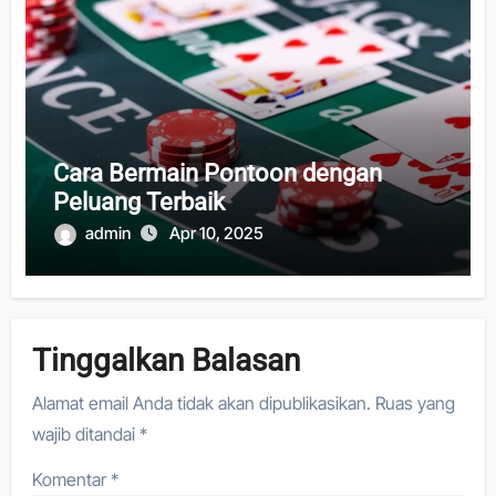
Cara Bermain Pontoon dengan
Peluang Terbaik
admin
Apr 10, 2025
Tinggalkan Balasan
Alamat email Anda tidak akan dipublikasikan.
Ruas yang
wajib ditandai
*
Komentar
*