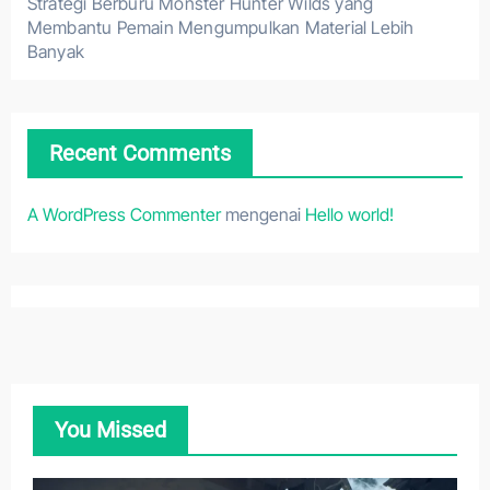
Strategi Berburu Monster Hunter Wilds yang
Membantu Pemain Mengumpulkan Material Lebih
Banyak
Recent Comments
A WordPress Commenter
mengenai
Hello world!
You Missed