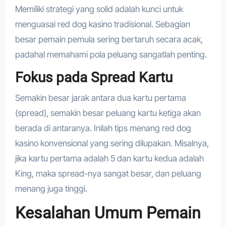
Memiliki strategi yang solid adalah kunci untuk
menguasai red dog kasino tradisional. Sebagian
besar pemain pemula sering bertaruh secara acak,
padahal memahami pola peluang sangatlah penting.
Fokus pada Spread Kartu
Semakin besar jarak antara dua kartu pertama
(spread), semakin besar peluang kartu ketiga akan
berada di antaranya. Inilah tips menang red dog
kasino konvensional yang sering dilupakan. Misalnya,
jika kartu pertama adalah 5 dan kartu kedua adalah
King, maka spread-nya sangat besar, dan peluang
menang juga tinggi.
Kesalahan Umum Pemain