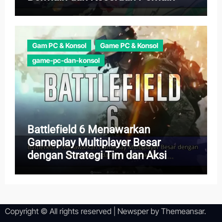
Gam PC & Konsol
Game PC & Konsol
game-pc-dan-konsol
Battlefield 6 Menawarkan
Gameplay Multiplayer Besar
dengan Strategi Tim dan Aksi
Spektakuler
Copyright © All rights reserved
|
Newsper
by
Themeansar
.