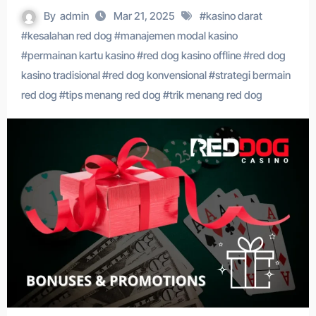
By
admin
Mar 21, 2025
#
kasino darat
#
kesalahan red dog
#
manajemen modal kasino
#
permainan kartu kasino
#
red dog kasino offline
#
red dog
kasino tradisional
#
red dog konvensional
#
strategi bermain
red dog
#
tips menang red dog
#
trik menang red dog