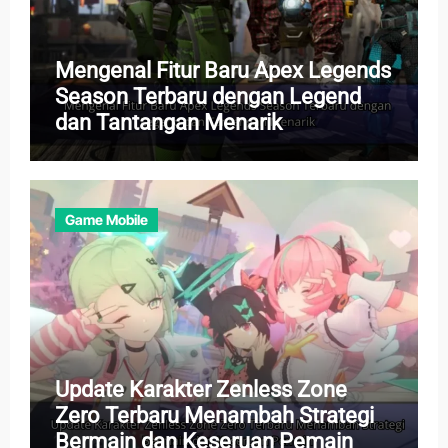
Mengenal Fitur Baru Apex Legends
Season Terbaru dengan Legend
dan Tantangan Menarik
Game Mobile
Update Karakter Zenless Zone
Zero Terbaru Menambah Strategi
Bermain dan Keseruan Pemain