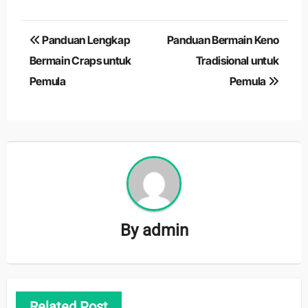
Navigasi
Panduan Lengkap
Panduan Bermain Keno
pos
Bermain Craps untuk
Tradisional untuk
Pemula
Pemula
By
admin
Related Post