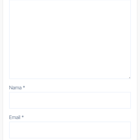
Nama
*
Email
*