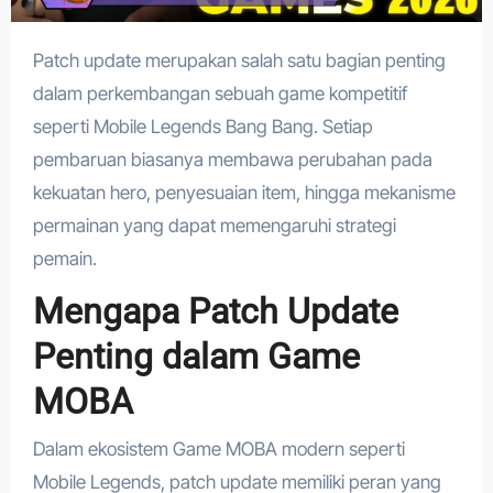
Patch update merupakan salah satu bagian penting
dalam perkembangan sebuah game kompetitif
seperti Mobile Legends Bang Bang. Setiap
pembaruan biasanya membawa perubahan pada
kekuatan hero, penyesuaian item, hingga mekanisme
permainan yang dapat memengaruhi strategi
pemain.
Mengapa Patch Update
Penting dalam Game
MOBA
Dalam ekosistem Game MOBA modern seperti
Mobile Legends, patch update memiliki peran yang