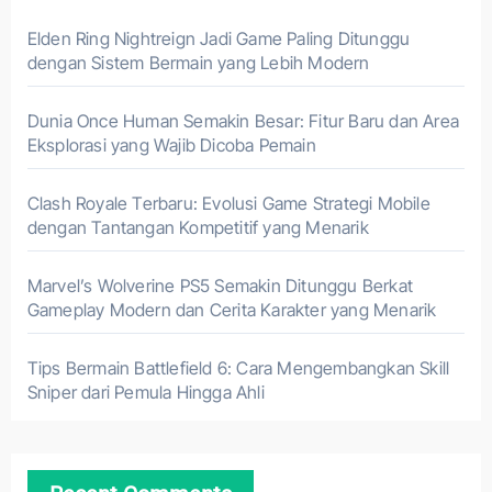
Elden Ring Nightreign Jadi Game Paling Ditunggu
dengan Sistem Bermain yang Lebih Modern
Dunia Once Human Semakin Besar: Fitur Baru dan Area
Eksplorasi yang Wajib Dicoba Pemain
Clash Royale Terbaru: Evolusi Game Strategi Mobile
dengan Tantangan Kompetitif yang Menarik
Marvel’s Wolverine PS5 Semakin Ditunggu Berkat
Gameplay Modern dan Cerita Karakter yang Menarik
Tips Bermain Battlefield 6: Cara Mengembangkan Skill
Sniper dari Pemula Hingga Ahli