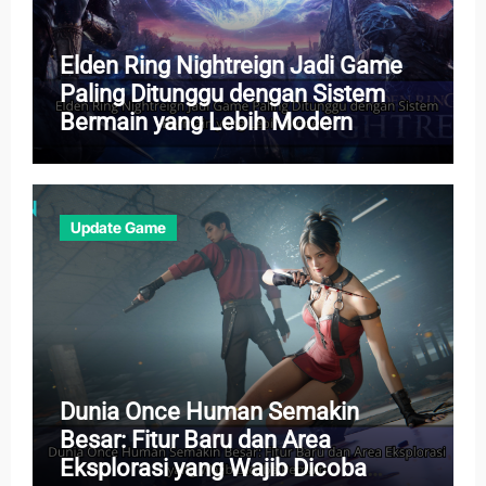
Elden Ring Nightreign Jadi Game
Paling Ditunggu dengan Sistem
Bermain yang Lebih Modern
Update Game
Dunia Once Human Semakin
Besar: Fitur Baru dan Area
Eksplorasi yang Wajib Dicoba