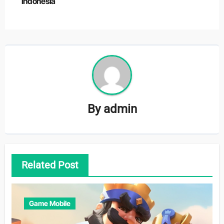
Indonesia
By
admin
Related Post
Game Mobile