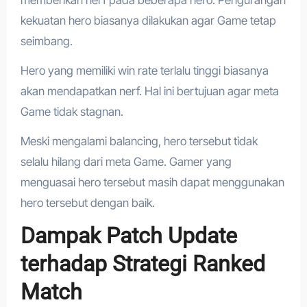
memberikan nerf pada beberapa hero. Pengurangan
kekuatan hero biasanya dilakukan agar Game tetap
seimbang.
Hero yang memiliki win rate terlalu tinggi biasanya
akan mendapatkan nerf. Hal ini bertujuan agar meta
Game tidak stagnan.
Meski mengalami balancing, hero tersebut tidak
selalu hilang dari meta Game. Gamer yang
menguasai hero tersebut masih dapat menggunakan
hero tersebut dengan baik.
Dampak Patch Update
terhadap Strategi Ranked
Match