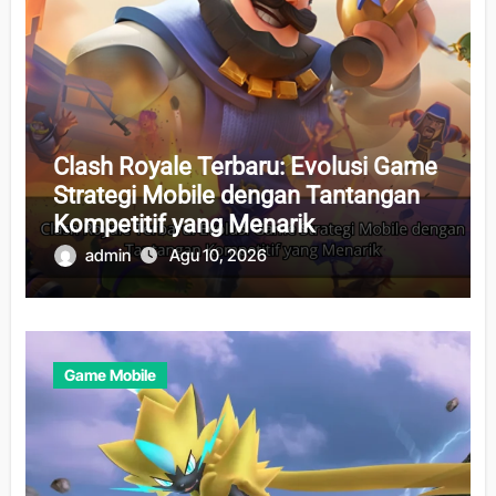
Clash Royale Terbaru: Evolusi Game
Strategi Mobile dengan Tantangan
Kompetitif yang Menarik
admin
Agu 10, 2026
Game Mobile