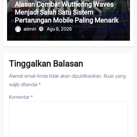
Alasan Combat Wuthering Waves
Menjadi Salah Satu Sistem
Pertarungan Mobile Paling Menarik
admin
Agu 8, 2026
Tinggalkan Balasan
Alamat email Anda tidak akan dipublikasikan.
Ruas yang
wajib ditandai
*
Komentar
*