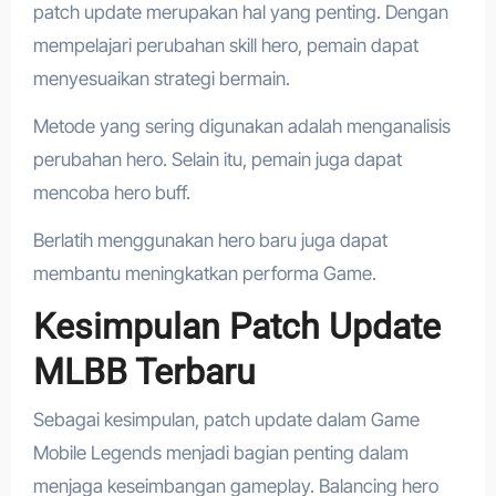
patch update merupakan hal yang penting. Dengan
mempelajari perubahan skill hero, pemain dapat
menyesuaikan strategi bermain.
Metode yang sering digunakan adalah menganalisis
perubahan hero. Selain itu, pemain juga dapat
mencoba hero buff.
Berlatih menggunakan hero baru juga dapat
membantu meningkatkan performa Game.
Kesimpulan Patch Update
MLBB Terbaru
Sebagai kesimpulan, patch update dalam Game
Mobile Legends menjadi bagian penting dalam
menjaga keseimbangan gameplay. Balancing hero