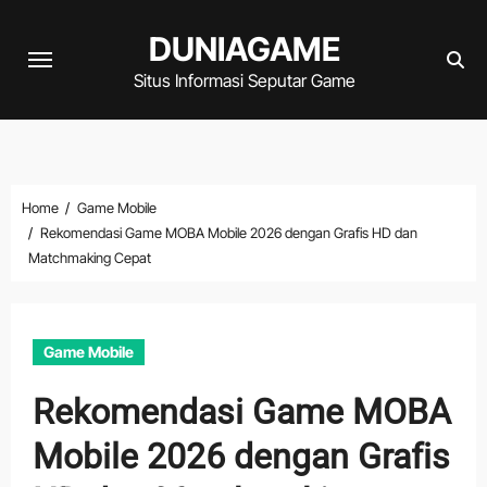
Skip
DUNIAGAME
to
content
Situs Informasi Seputar Game
Home
Game Mobile
Rekomendasi Game MOBA Mobile 2026 dengan Grafis HD dan
Matchmaking Cepat
Game Mobile
Rekomendasi Game MOBA
Mobile 2026 dengan Grafis