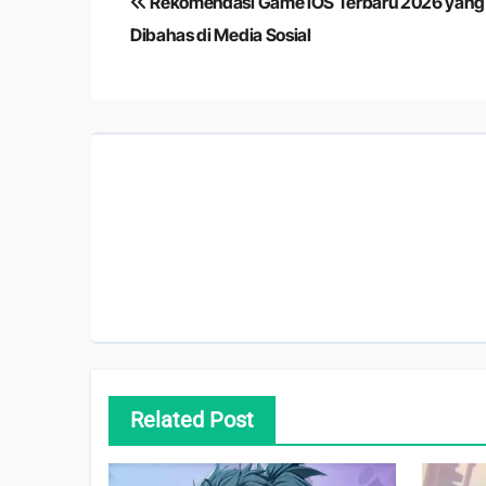
Rekomendasi Game iOS Terbaru 2026 yang
pos
Dibahas di Media Sosial
Related Post