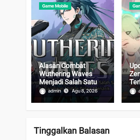
Game Mobile
Gam
Alasan Combat
Upd
Wuthering Waves
Zen
Menjadi Salah Satu
Te
Sistem Pertarungan
Str
admin
Agu 8, 2026
Mobile Paling Menarik
Ke
Tinggalkan Balasan