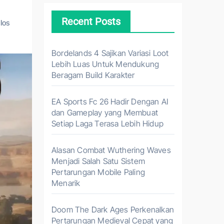
Recent Posts
Ios
Bordelands 4 Sajikan Variasi Loot
Lebih Luas Untuk Mendukung
Beragam Build Karakter
EA Sports Fc 26 Hadir Dengan AI
dan Gameplay yang Membuat
Setiap Laga Terasa Lebih Hidup
Alasan Combat Wuthering Waves
Menjadi Salah Satu Sistem
Pertarungan Mobile Paling
Menarik
Doom The Dark Ages Perkenalkan
Pertarungan Medieval Cepat yang