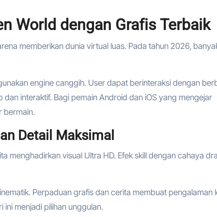
 World dengan Grafis Terbaik
karena memberikan dunia virtual luas. Pada tahun 2026, banyak
nakan engine canggih. User dapat berinteraksi dengan ber
 dan interaktif. Bagi pemain Android dan iOS yang mengejar
ar bermain.
an Detail Maksimal
ita menghadirkan visual Ultra HD. Efek skill dengan cahaya dr
sinematik. Perpaduan grafis dan cerita membuat pengalaman l
 ini menjadi pilihan unggulan.