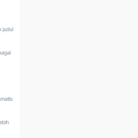
 judul
bagai
amatis
ebih