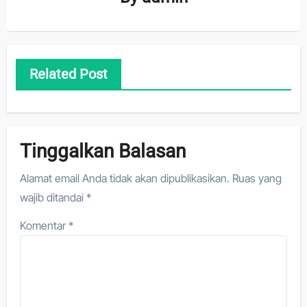
Related Post
Tinggalkan Balasan
Alamat email Anda tidak akan dipublikasikan.
Ruas yang
wajib ditandai
*
Komentar
*