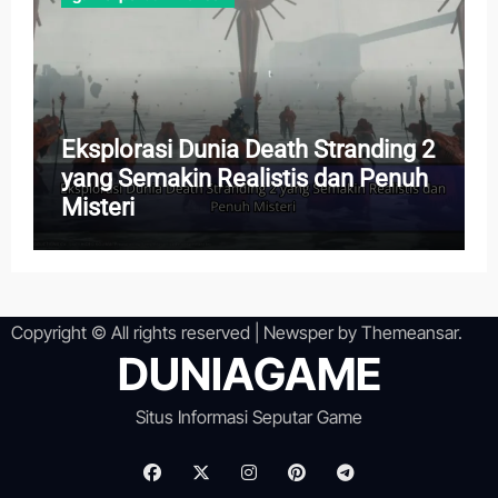
Eksplorasi Dunia Death Stranding 2
yang Semakin Realistis dan Penuh
Misteri
Copyright © All rights reserved
|
Newsper
by
Themeansar
.
DUNIAGAME
Situs Informasi Seputar Game