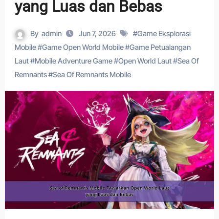
yang Luas dan Bebas
By
admin
Jun 7, 2026
#
Game Eksplorasi
Mobile
#
Game Open World Mobile
#
Game Petualangan
Laut
#
Mobile Adventure Game
#
Open World Laut
#
Sea Of
Remnants
#
Sea Of Remnants Mobile