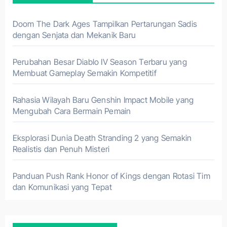
Doom The Dark Ages Tampilkan Pertarungan Sadis
dengan Senjata dan Mekanik Baru
Perubahan Besar Diablo IV Season Terbaru yang
Membuat Gameplay Semakin Kompetitif
Rahasia Wilayah Baru Genshin Impact Mobile yang
Mengubah Cara Bermain Pemain
Eksplorasi Dunia Death Stranding 2 yang Semakin
Realistis dan Penuh Misteri
Panduan Push Rank Honor of Kings dengan Rotasi Tim
dan Komunikasi yang Tepat