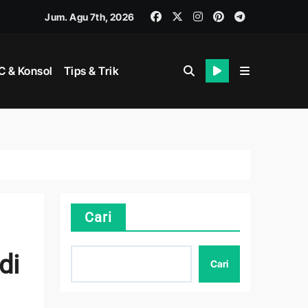
Jum. Agu 7th, 2026
 & Konsol
Tips & Trik
anyak
Cari
di
Cari