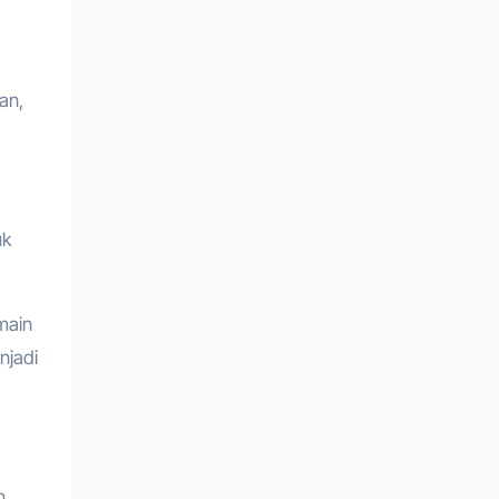
an,
uk
main
njadi
n,