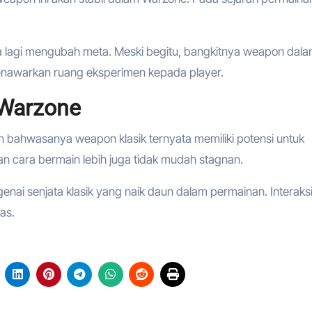
sa lagi mengubah meta. Meski begitu, bangkitnya weapon dal
awarkan ruang eksperimen kepada player.
 Warzone
bahwasanya weapon klasik ternyata memiliki potensi untuk
n cara bermain lebih juga tidak mudah stagnan.
ai senjata klasik yang naik daun dalam permainan. Interaksi 
as.