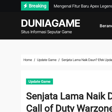
Skip
Breaking
Mengenal Fitur Baru Apex Legen
to
Update Karakter Zenless Zone Z
content
DUNIAGAME
Beran
Battlefield 6 Menawarkan Gamepla
Situs Informasi Seputar Game
Strategi Berburu Monster Hunte
Doom The Dark Ages Tampilkan P
Perubahan Besar Diablo IV Seas
Home
Update Game
Senjata Lama Naik Daun? Efek Updat
Rahasia Wilayah Baru Genshin I
Eksplorasi Dunia Death Stranding
Update Game
Panduan Push Rank Honor of Kin
Senjata Lama Naik D
Era Baru Game FPS Dimulai Melal
Call of Duty Warzon