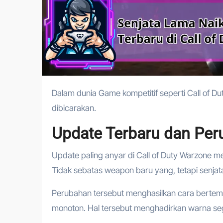
Dalam dunia Game kompetitif seperti Call of Duty Warzone, update senjata selalu menjadi topik yang hangat
dibicarakan.
Update Terbaru dan Pe
Update paling anyar di Call of Duty Warzone m
Tidak sebatas weapon baru yang, tetapi senja
Perubahan tersebut menghasilkan cara bertemp
monoton. Hal tersebut menghadirkan warna seg