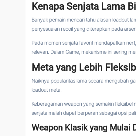
Kenapa Senjata Lama Bi
Banyak pemain mencari tahu alasan loadout la
penyesuaian recoil yang diterapkan pada arsen
Pada momen senjata favorit mendapatkan nerf, 
relevan. Dalam Game, mekanisme ini sering me
Meta yang Lebih Fleksib
Naiknya popularitas lama secara mengubah gay
loadout meta.
Keberagaman weapon yang semakin fleksibel m
senjata malah dapat berperan sebagai opsi pa
Weapon Klasik yang Mulai Di