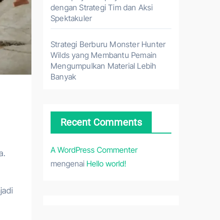
dengan Strategi Tim dan Aksi
Spektakuler
Strategi Berburu Monster Hunter
Wilds yang Membantu Pemain
Mengumpulkan Material Lebih
Banyak
Recent Comments
A WordPress Commenter
a.
mengenai
Hello world!
jadi