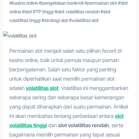
#
kasino online
#
pengelolaan bankroll
#
permainan slot
#
slot
online
#
slot RTP tinggi
#
slot volatilitas rendah
#
slot
volatilitas tinggi
#
strategi slot
#
volatilitas slot
Permainan slot menjadi salah satu pilihan favorit di
kasino online, baik untuk pemula maupun pemain
berpengalaman. Salah satu faktor yang penting
untuk diperhatikan saat memilih permainan slot
adalah
volatilitas slot
. Volatilitas ini menggambarkan
seberapa sering dan seberapa besar kemenangan
yang dapat diharapkan dari suatu permainan. Artikel
ini akan membahas tentang perbedaan antara
slot
volatilitas tinggi
dan
slot volatilitas rendah
, serta
bagaimana memilih permainan yang tepat sesuai