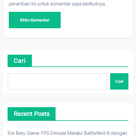
peramban ini untuk komentar saya berikutnya.
Cari
Cari
Recent Posts
Era Baru Game FPS Dimulai Melalui Battlefield 6 dengan