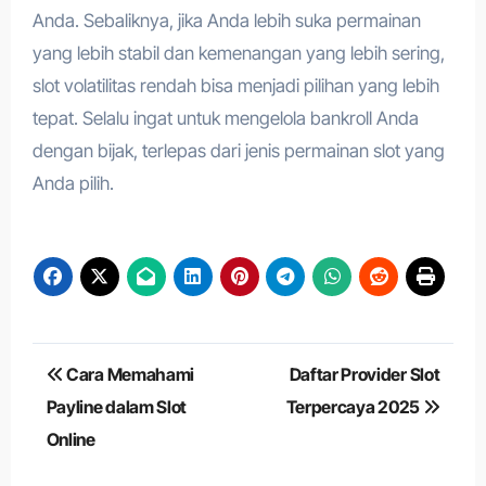
Anda. Sebaliknya, jika Anda lebih suka permainan
yang lebih stabil dan kemenangan yang lebih sering,
slot volatilitas rendah bisa menjadi pilihan yang lebih
tepat. Selalu ingat untuk mengelola bankroll Anda
dengan bijak, terlepas dari jenis permainan slot yang
Anda pilih.
Navigasi
Cara Memahami
Daftar Provider Slot
pos
Payline dalam Slot
Terpercaya 2025
Online