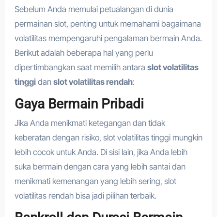
Sebelum Anda memulai petualangan di dunia
permainan slot, penting untuk memahami bagaimana
volatilitas mempengaruhi pengalaman bermain Anda.
Berikut adalah beberapa hal yang perlu
dipertimbangkan saat memilih antara
slot volatilitas
tinggi
dan
slot volatilitas rendah
:
Gaya Bermain Pribadi
Jika Anda menikmati ketegangan dan tidak
keberatan dengan risiko, slot volatilitas tinggi mungkin
lebih cocok untuk Anda. Di sisi lain, jika Anda lebih
suka bermain dengan cara yang lebih santai dan
menikmati kemenangan yang lebih sering, slot
volatilitas rendah bisa jadi pilihan terbaik.