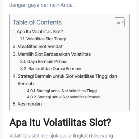
dengan gaya bermain Anda.
Table of Contents
Apa Itu Volatilitas Slot?
Volatilitas Slot Tinggi
Volatilitas Slot Rendah
Memilih Slot Berdasarkan Volatilitas
Gaya Bermain Pribadi
Bankroll dan Durasi Bermain
Strategi Bermain untuk Slot Volatilitas Tinggi dan
Rendah
Strategi untuk Slot Volatilitas Tinggi
Strategi untuk Slot Volatilitas Rendah
Kesimpulan
Apa Itu Volatilitas Slot?
Volatilitas slot merujuk pada tingkat risiko yang