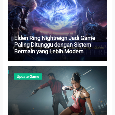
Elden Ring Nightreign Jadi Game
Paling Ditunggu dengan Sistem
Bermain yang Lebih Modern
Update Game