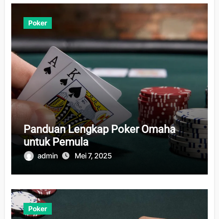
Poker
Panduan Lengkap Poker Omaha
untuk Pemula
admin
Mei 7, 2025
Poker