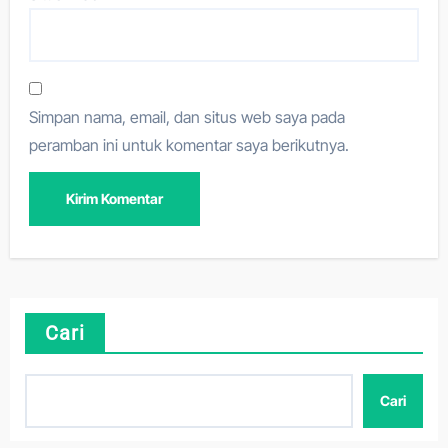
Simpan nama, email, dan situs web saya pada
peramban ini untuk komentar saya berikutnya.
Cari
Cari