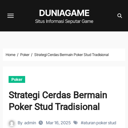
Skip
DUNIAGAME
to
content
Situs Informasi Seputar Game
Home
Poker
Strategi Cerdas Bermain Poker Stud Tradisional
Poker
Strategi Cerdas Bermain
Poker Stud Tradisional
By
admin
Mar 16, 2025
#
aturan poker stud