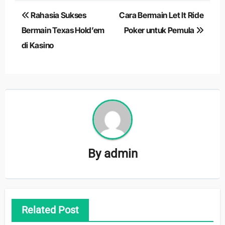
Navigasi
Rahasia Sukses
Cara Bermain Let It Ride
pos
Bermain Texas Hold’em
Poker untuk Pemula
di Kasino
By
admin
Related Post