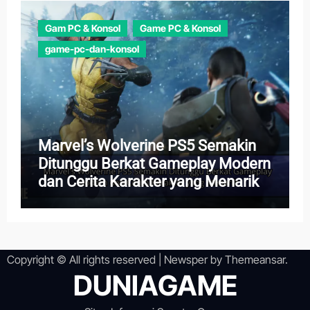
Gam PC & Konsol
Game PC & Konsol
game-pc-dan-konsol
Marvel’s Wolverine PS5 Semakin
Ditunggu Berkat Gameplay Modern
dan Cerita Karakter yang Menarik
Copyright © All rights reserved
|
Newsper
by
Themeansar
.
DUNIAGAME