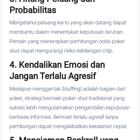
Probabilitas
Mengetahui peluang kartu yang akan datang dapat
membantu dalam menentukan keputusan taruhan.
Pemain yang menerapkan perhitungan odds poker
stud dapat mengurangi risiko kehilangan chip.
4. Kendalikan Emosi dan
Jangan Terlalu Agresif
Meskipun menggertak (bluffing) adalah bagian dari
poker, strategi bermain poker stud tradisional yang
sukses lebih mengutamakan pengambilan keputusan
berbasis informasi. Bermain terlalu agresif tanpa
perhitungan dapat mengakibatkan kekalahan cepat.