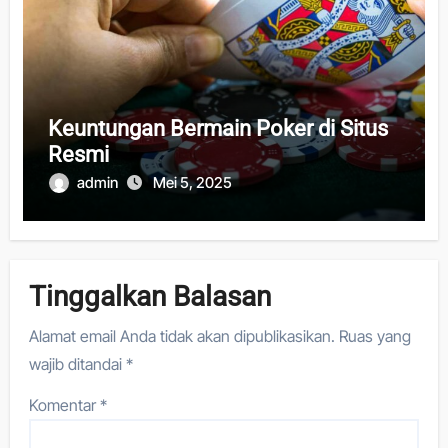
Keuntungan Bermain Poker di Situs
Resmi
admin
Mei 5, 2025
Tinggalkan Balasan
Alamat email Anda tidak akan dipublikasikan.
Ruas yang
wajib ditandai
*
Komentar
*