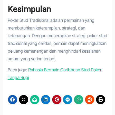
Kesimpulan
Poker Stud Tradisional adalah permainan yang
membutuhkan keterampilan, strategi, dan
ketenangan. Dengan menerapkan strategi poker stud
tradisional yang cerdas, pemain dapat meningkatkan
peluang kemenangan dan menghindari kesalahan
umum yang sering terjadi.
Baca juga:
Rahasia Bermain Caribbean Stud Poker
Tanpa Rugi