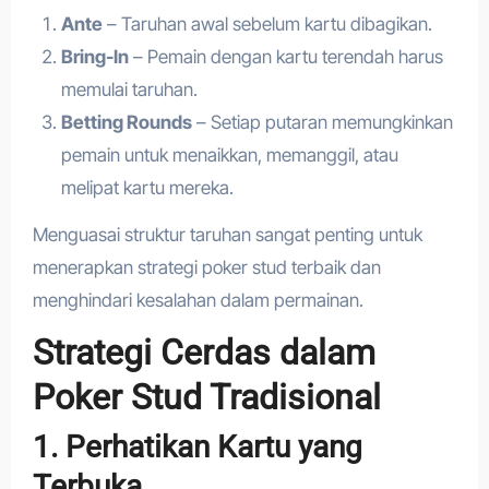
Ante
– Taruhan awal sebelum kartu dibagikan.
Bring-In
– Pemain dengan kartu terendah harus
memulai taruhan.
Betting Rounds
– Setiap putaran memungkinkan
pemain untuk menaikkan, memanggil, atau
melipat kartu mereka.
Menguasai struktur taruhan sangat penting untuk
menerapkan strategi poker stud terbaik dan
menghindari kesalahan dalam permainan.
Strategi Cerdas dalam
Poker Stud Tradisional
1. Perhatikan Kartu yang
Terbuka