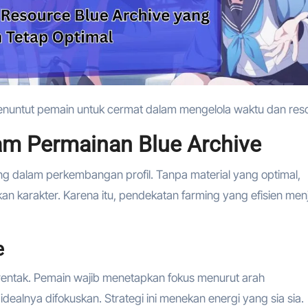
enuntut pemain untuk cermat dalam mengelola waktu dan res
am Permainan Blue Archive
 dalam perkembangan profil. Tanpa material yang optimal,
karakter. Karena itu, pendekatan farming yang efisien men
e
serentak. Pemain wajib menetapkan fokus menurut arah
idealnya difokuskan. Strategi ini menekan energi yang sia sia.