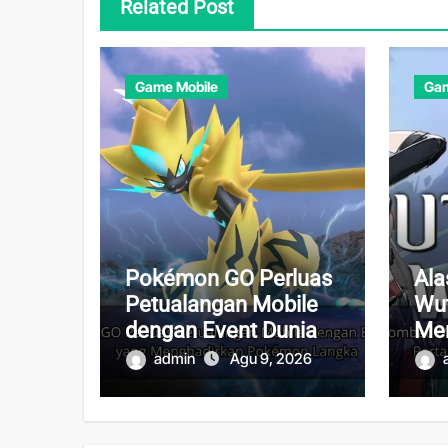
Related Post
Game Mobile
Gam
Pokémon GO Perluas
Al
Petualangan Mobile
Wu
dengan Event Dunia
Men
yang Menghadirkan
Sis
admin
Agu 9, 2026
Pokémon Langka
Mob