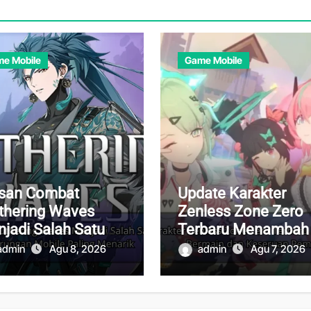
e Mobile
Game Mobile
asan Combat
Update Karakter
thering Waves
Zenless Zone Zero
jadi Salah Satu
Terbaru Menambah
tem Pertarungan
Strategi Bermain da
admin
Agu 8, 2026
admin
Agu 7, 2026
ile Paling Menarik
Keseruan Pemain