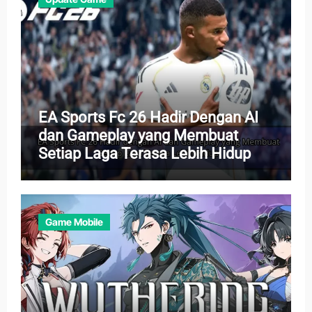
EA Sports Fc 26 Hadir Dengan AI
dan Gameplay yang Membuat
Setiap Laga Terasa Lebih Hidup
Game Mobile