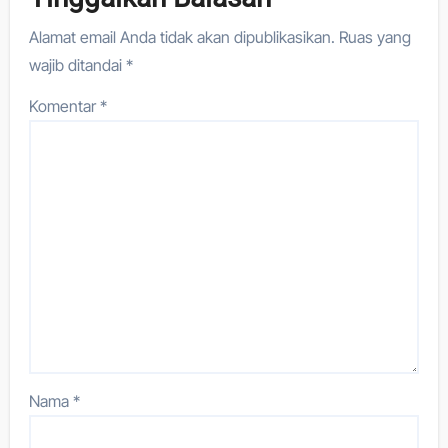
Alamat email Anda tidak akan dipublikasikan.
Ruas yang
wajib ditandai
*
Komentar
*
Nama
*