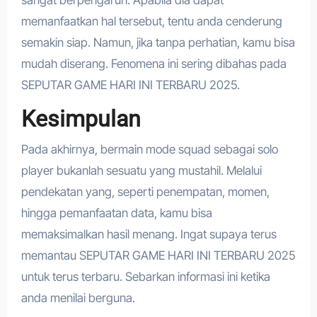
sangat berpengaruh. Apabila dia dapat
memanfaatkan hal tersebut, tentu anda cenderung
semakin siap. Namun, jika tanpa perhatian, kamu bisa
mudah diserang. Fenomena ini sering dibahas pada
SEPUTAR GAME HARI INI TERBARU 2025.
Kesimpulan
Pada akhirnya, bermain mode squad sebagai solo
player bukanlah sesuatu yang mustahil. Melalui
pendekatan yang, seperti penempatan, momen,
hingga pemanfaatan data, kamu bisa
memaksimalkan hasil menang. Ingat supaya terus
memantau SEPUTAR GAME HARI INI TERBARU 2025
untuk terus terbaru. Sebarkan informasi ini ketika
anda menilai berguna.