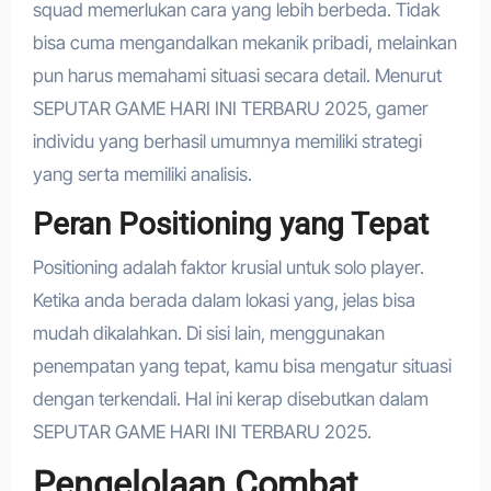
squad memerlukan cara yang lebih berbeda. Tidak
bisa cuma mengandalkan mekanik pribadi, melainkan
pun harus memahami situasi secara detail. Menurut
SEPUTAR GAME HARI INI TERBARU 2025, gamer
individu yang berhasil umumnya memiliki strategi
yang serta memiliki analisis.
Peran Positioning yang Tepat
Positioning adalah faktor krusial untuk solo player.
Ketika anda berada dalam lokasi yang, jelas bisa
mudah dikalahkan. Di sisi lain, menggunakan
penempatan yang tepat, kamu bisa mengatur situasi
dengan terkendali. Hal ini kerap disebutkan dalam
SEPUTAR GAME HARI INI TERBARU 2025.
Pengelolaan Combat