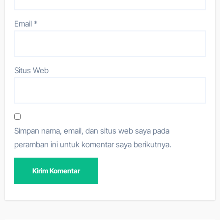
Email
*
Situs Web
Simpan nama, email, dan situs web saya pada
peramban ini untuk komentar saya berikutnya.