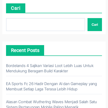
Cari
Cari
Recent Posts
Bordelands 4 Sajikan Variasi Loot Lebih Luas Untuk
Mendukung Beragam Build Karakter
EA Sports Fc 26 Hadir Dengan AI dan Gameplay yang
Membuat Setiap Laga Terasa Lebih Hidup
Alasan Combat Wuthering Waves Menjadi Salah Satu
Sistem Pertarungan Mobile Paling Menarik