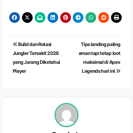
Navigasi
Build dan Rotasi
Tips landing paling
pos
Jungler Tersakit 2026
aman tapi tetap loot
yang Jarang Diketahui
maksimal di Apex
Player
Legends hari ini