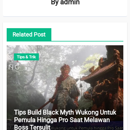
By
admin
Related Post
Tips & Trik
Tips Build Black Myth Wukong Untuk
Pemula Hingga Pro Saat Melawan
Boss Tersulit