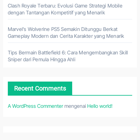
Clash Royale Terbaru: Evolusi Game Strategi Mobile
dengan Tantangan Kompetitif yang Menarik
Marvel’s Wolverine PS5 Semakin Ditunggu Berkat
Gameplay Modern dan Cerita Karakter yang Menarik
Tips Bermain Battlefield 6: Cara Mengembangkan Skill
Sniper dari Pemula Hingga Ahli
Recent Comments
A WordPress Commenter
mengenai
Hello world!