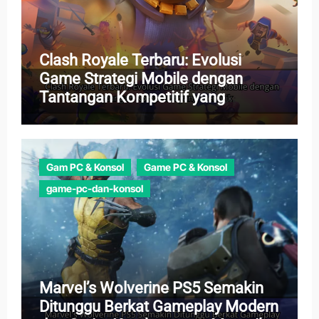
Clash Royale Terbaru: Evolusi
Game Strategi Mobile dengan
Tantangan Kompetitif yang
Menarik
Gam PC & Konsol
Game PC & Konsol
game-pc-dan-konsol
Marvel’s Wolverine PS5 Semakin
Ditunggu Berkat Gameplay Modern