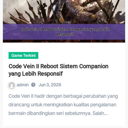
Game Terkini
Code Vein II Reboot Sistem Companion
yang Lebih Responsif
admin
Jun 3, 2026
Code Vein II hadir dengan berbagai perubahan yang
dirancang untuk meningkatkan kualitas pengalaman
bermain dibandingkan seri sebelumnya. Salah…