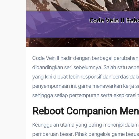
Code Vein II hadir dengan berbagai perubahan yang dirancang untuk meningkatkan kualitas pengalaman bermain
dibandingkan seri sebelumnya. Salah satu asp
yang kini dibuat lebih responsif dan cerdas 
penyempurnaan ini, game menawarkan kerja sa
sehingga setiap pertempuran serta eksplorasi t
Reboot Companion Men
Keunggulan utama yang paling menonjol dalam
pembaruan besar. Pihak pengelola game berus