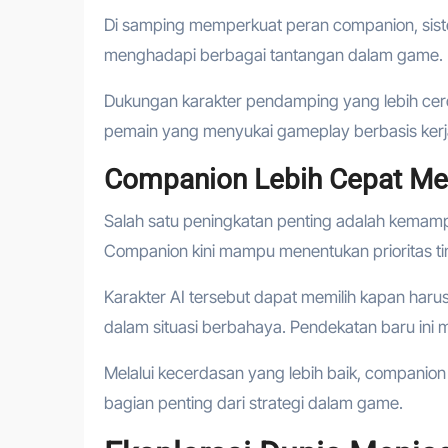
Di samping memperkuat peran companion, siste
menghadapi berbagai tantangan dalam game.
Dukungan karakter pendamping yang lebih ce
pemain yang menyukai gameplay berbasis kerj
Companion Lebih Cepat Me
Salah satu peningkatan penting adalah kemamp
Companion kini mampu menentukan prioritas ti
Karakter AI tersebut dapat memilih kapan ha
dalam situasi berbahaya. Pendekatan baru ini 
Melalui kecerdasan yang lebih baik, companion ti
bagian penting dari strategi dalam game.