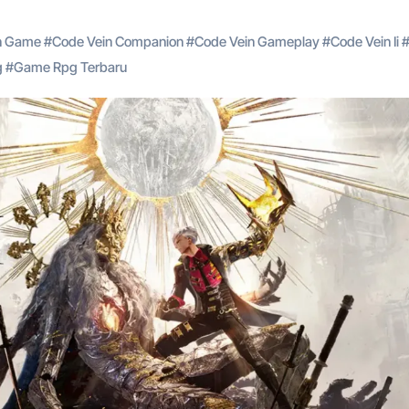
n Game
#
Code Vein Companion
#
Code Vein Gameplay
#
Code Vein Ii
g
#
Game Rpg Terbaru