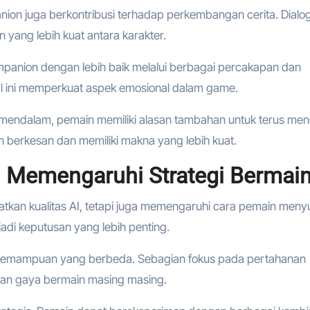
nion juga berkontribusi terhadap perkembangan cerita. Dialo
ang lebih kuat antara karakter.
anion dengan lebih baik melalui berbagai percakapan dan
Hal ini memperkuat aspek emosional dalam game.
mendalam, pemain memiliki alasan tambahan untuk terus meng
ih berkesan dan memiliki makna yang lebih kuat.
 Memengaruhi Strategi Bermai
tkan kualitas AI, tetapi juga memengaruhi cara pemain meny
jadi keputusan yang lebih penting.
 kemampuan yang berbeda. Sebagian fokus pada pertahanan
an gaya bermain masing masing.