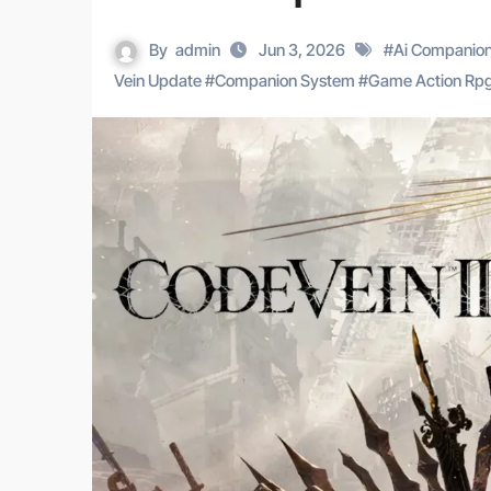
By
admin
Jun 3, 2026
#
Ai Companio
Vein Update
#
Companion System
#
Game Action Rp