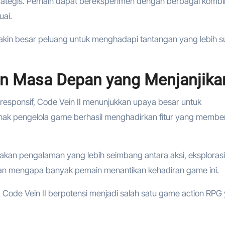
rategis. Pemain dapat bereksperimen dengan berbagai kombi
ai.
kin besar peluang untuk menghadapi tantangan yang lebih su
an Masa Depan yang Menjanjika
responsif, Code Vein II menunjukkan upaya besar untuk
hak pengelola game berhasil menghadirkan fitur yang membe
kan pengalaman yang lebih seimbang antara aksi, eksplorasi
lasan mengapa banyak pemain menantikan kehadiran game ini.
n, Code Vein II berpotensi menjadi salah satu game action RPG