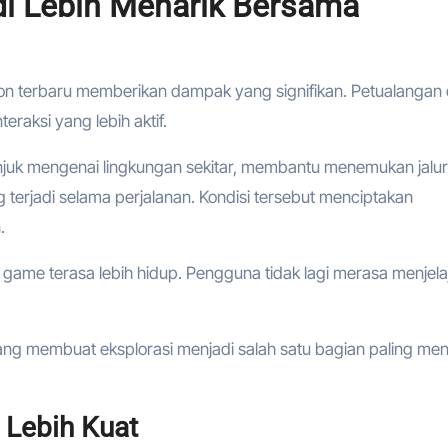
di Lebih Menarik Bersama
ion terbaru memberikan dampak yang signifikan. Petualangan 
teraksi yang lebih aktif.
uk mengenai lingkungan sekitar, membantu menemukan jalur
g terjadi selama perjalanan. Kondisi tersebut menciptakan
.
m game terasa lebih hidup. Pengguna tidak lagi merasa menjela
yang membuat eksplorasi menjadi salah satu bagian paling men
 Lebih Kuat