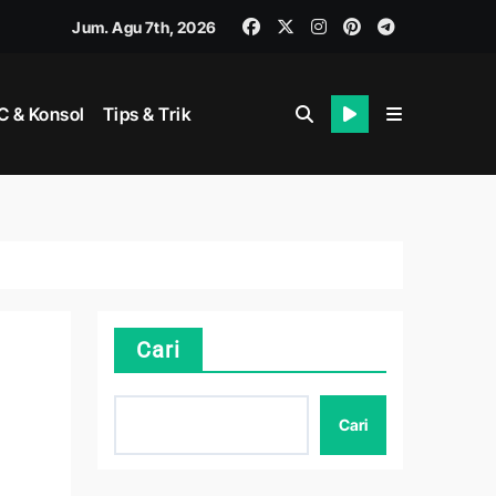
Jum. Agu 7th, 2026
 & Konsol
Tips & Trik
anyak
Cari
Cari