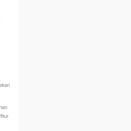
n
Rekan
ahan
itur