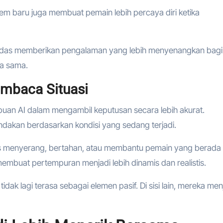
m baru juga membuat pemain lebih percaya diri ketika
rdas memberikan pengalaman yang lebih menyenangkan bagi
a sama.
mbaca Situasi
uan AI dalam mengambil keputusan secara lebih akurat.
ndakan berdasarkan kondisi yang sedang terjadi.
rus menyerang, bertahan, atau membantu pemain yang berada
membuat pertempuran menjadi lebih dinamis dan realistis.
dak lagi terasa sebagai elemen pasif. Di sisi lain, mereka men