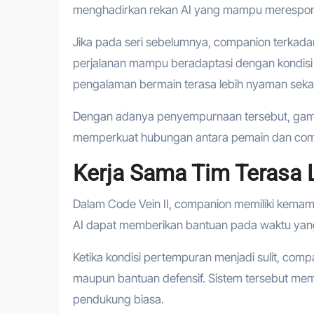
menghadirkan rekan AI yang mampu merespons s
Jika pada seri sebelumnya, companion terkadan
perjalanan mampu beradaptasi dengan kondisi 
pengalaman bermain terasa lebih nyaman sekal
Dengan adanya penyempurnaan tersebut, game 
memperkuat hubungan antara pemain dan compa
Kerja Sama Tim Terasa 
Dalam Code Vein II, companion memiliki kema
AI dapat memberikan bantuan pada waktu yang
Ketika kondisi pertempuran menjadi sulit, c
maupun bantuan defensif. Sistem tersebut membu
pendukung biasa.