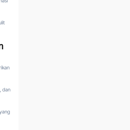
nasi
lit
n
rikan
, dan
 yang