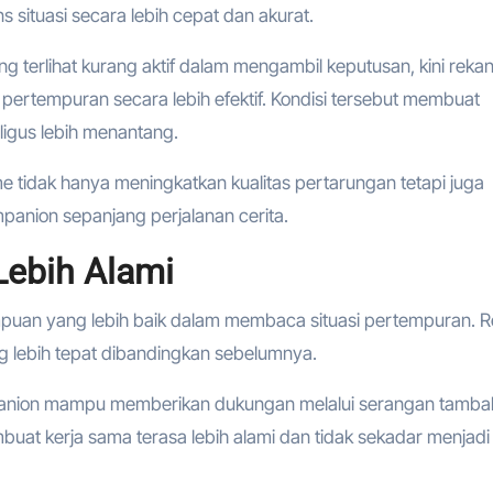
ituasi secara lebih cepat dan akurat.
g terlihat kurang aktif dalam mengambil keputusan, kini reka
pertempuran secara lebih efektif. Kondisi tersebut membuat
igus lebih menantang.
tidak hanya meningkatkan kualitas pertarungan tetapi juga
nion sepanjang perjalanan cerita.
Lebih Alami
mpuan yang lebih baik dalam membaca situasi pertempuran. 
 lebih tepat dibandingkan sebelumnya.
ompanion mampu memberikan dukungan melalui serangan tamb
at kerja sama terasa lebih alami dan tidak sekadar menjadi f