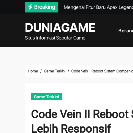
Skip
Breaking
Mengenal Fitur Baru Apex Legen
to
Update Karakter Zenless Zone Z
content
DUNIAGAME
Beran
Battlefield 6 Menawarkan Gamepla
Situs Informasi Seputar Game
Strategi Berburu Monster Hunte
Doom The Dark Ages Tampilkan P
Perubahan Besar Diablo IV Seas
Home
Game Terkini
Code Vein II Reboot Sistem Companio
Rahasia Wilayah Baru Genshin I
Eksplorasi Dunia Death Stranding
Game Terkini
Panduan Push Rank Honor of Kin
Code Vein II Reboo
Era Baru Game FPS Dimulai Melal
Lebih Responsif