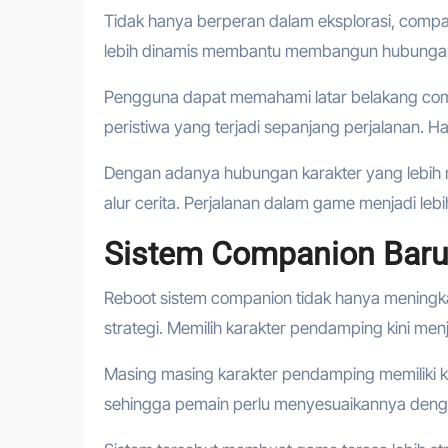
Tidak hanya berperan dalam eksplorasi, compa
lebih dinamis membantu membangun hubungan y
Pengguna dapat memahami latar belakang comp
peristiwa yang terjadi sepanjang perjalanan. 
Dengan adanya hubungan karakter yang lebih 
alur cerita. Perjalanan dalam game menjadi leb
Sistem Companion Baru
Reboot sistem companion tidak hanya meningka
strategi. Memilih karakter pendamping kini men
Masing masing karakter pendamping memiliki
sehingga pemain perlu menyesuaikannya deng