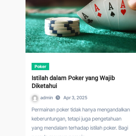
Poker
Istilah dalam Poker yang Wajib
Diketahui
admin
Apr 3, 2025
Permainan poker tidak hanya mengandalkan
keberuntungan, tetapi juga pengetahuan
yang mendalam terhadap istilah poker. Bagi