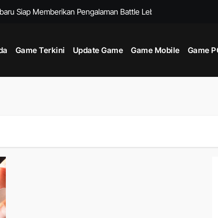
rbaru Siap Memberikan Pengalaman Battle Lebih Strategis
n Mobile dengan Event Dunia yang Menghadirkan Pokémon Lan
da
Game Terkini
Update Game
Game Mobile
Game PC
 Game Loot Shooter Modern dengan Fitur Eksplorasi Lebih Men
a Force Mobile Agar Lebih Mudah Mendapatkan Auto Headshot Sa
ot Lebih Luas Untuk Mendukung Beragam Build Karakter
 dan Gameplay yang Membuat Setiap Laga Terasa Lebih Hidup
enjadi Salah Satu Sistem Pertarungan Mobile Paling Menarik
n Pertarungan Medieval Cepat yang Mengubah Formula Fps
tuk Pemula Hingga Pro Saat Melawan Boss Tersulit
 Game Terkini dengan Cerita Kompleks dan Atmosfer Menawan