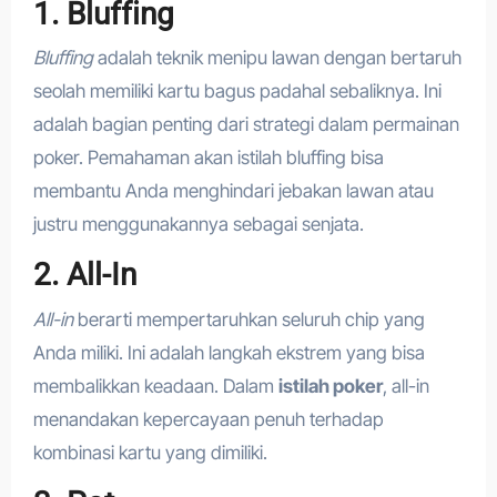
1. Bluffing
Bluffing
adalah teknik menipu lawan dengan bertaruh
seolah memiliki kartu bagus padahal sebaliknya. Ini
adalah bagian penting dari strategi dalam permainan
poker. Pemahaman akan istilah bluffing bisa
membantu Anda menghindari jebakan lawan atau
justru menggunakannya sebagai senjata.
2. All-In
All-in
berarti mempertaruhkan seluruh chip yang
Anda miliki. Ini adalah langkah ekstrem yang bisa
membalikkan keadaan. Dalam
istilah poker
, all-in
menandakan kepercayaan penuh terhadap
kombinasi kartu yang dimiliki.