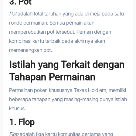
3. Pot
Pot
adalah total taruhan yang ada di meja pada satu
ronde permainan. Semua pemain akan
memperebutkan pot tersebut. Pemain dengan
kombinasi kartu terbaik pada akhirnya akan
memenangkan pot.
Istilah yang Terkait dengan
Tahapan Permainan
Permainan poker, khususnya Texas Hold’em, memiliki
beberapa tahapan yang masing-masing punya istilah
khusus.
1. Flop
Flop
adalah tiga kartu komunitas pertama yang