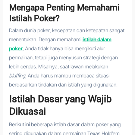
Mengapa Penting Memahami
Istilah Poker?
Dalam dunia poker, kecepatan dan ketepatan sangat
menentukan. Dengan memahami
istilah dalam
poker
, Anda tidak hanya bisa mengikuti alur
permainan, tetapi juga menyusun strategi dengan
lebih cerdas. Misalnya, saat lawan melakukan
bluffing
, Anda harus mampu membaca situasi
berdasarkan tindakan dan istilah yang digunakan.
Istilah Dasar yang Wajib
Dikuasai
Berikut ini beberapa istilah dasar dalam poker yang
sering digunakan dalam permainan Texas Hold’em