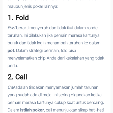
maupun jenis poker lainnya:
1. Fold
Fold
berarti menyerah dan tidak ikut dalam ronde
taruhan. Ini dilakukan jika pemain merasa kartunya
buruk dan tidak ingin menambah taruhan ke dalam
pot
. Dalam strategi bermain, fold bisa
menyelamatkan chip Anda dari kekalahan yang tidak
perlu.
2. Call
Call
adalah tindakan menyamakan jumlah taruhan
yang sudah ada di meja. Ini sering digunakan ketika
pemain merasa kartunya cukup kuat untuk bersaing.
Dalam
istilah poker
, call menunjukkan sikap hati-hati