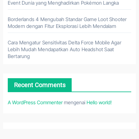
Event Dunia yang Menghadirkan Pokémon Langka
Borderlands 4 Mengubah Standar Game Loot Shooter
Modern dengan Fitur Eksplorasi Lebih Mendalam
Cara Mengatur Sensitivitas Delta Force Mobile Agar
Lebih Mudah Mendapatkan Auto Headshot Saat
Bertarung
Recent Comments
A WordPress Commenter
mengenai
Hello world!