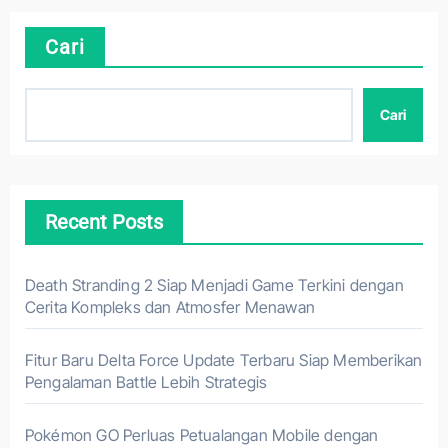
Cari
Cari
Recent Posts
Death Stranding 2 Siap Menjadi Game Terkini dengan
Cerita Kompleks dan Atmosfer Menawan
Fitur Baru Delta Force Update Terbaru Siap Memberikan
Pengalaman Battle Lebih Strategis
Pokémon GO Perluas Petualangan Mobile dengan