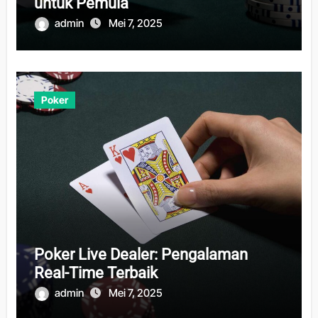
untuk Pemula
admin
Mei 7, 2025
Poker
Poker Live Dealer: Pengalaman
Real-Time Terbaik
admin
Mei 7, 2025