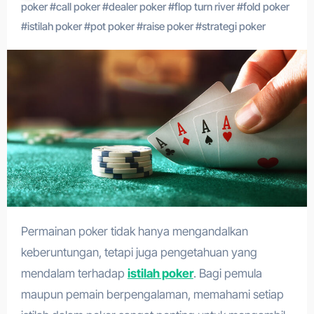
poker
#
call poker
#
dealer poker
#
flop turn river
#
fold poker
#
istilah poker
#
pot poker
#
raise poker
#
strategi poker
Permainan poker tidak hanya mengandalkan
keberuntungan, tetapi juga pengetahuan yang
mendalam terhadap
istilah poker
. Bagi pemula
maupun pemain berpengalaman, memahami setiap