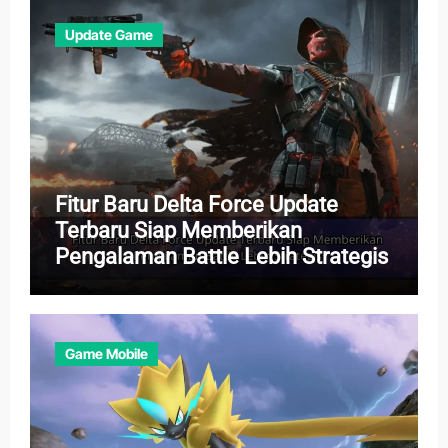
Update Game
Fitur Baru Delta Force Update
Terbaru Siap Memberikan
Pengalaman Battle Lebih Strategis
Game Mobile