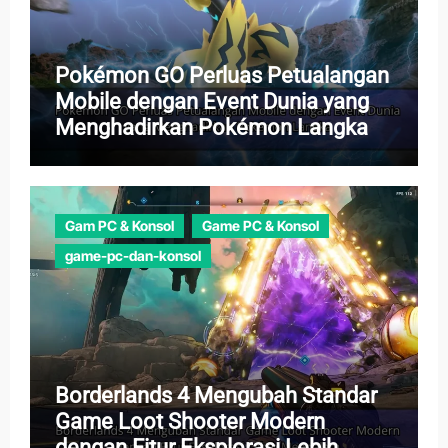
Pokémon GO Perluas Petualangan
Mobile dengan Event Dunia yang
Menghadirkan Pokémon Langka
Gam PC & Konsol
Game PC & Konsol
game-pc-dan-konsol
Borderlands 4 Mengubah Standar
Game Loot Shooter Modern
dengan Fitur Eksplorasi Lebih